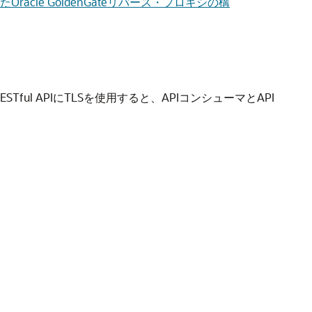
たOracle GoldenGateリバース・プロキシの構
ful APIにTLSを使用すると、APIコンシューマとAPI