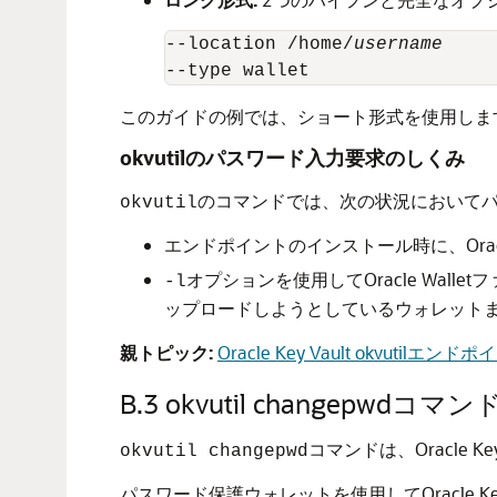
--location /home/
username
このガイドの例では、ショート形式を使用しま
okvutilのパスワード入力要求のしくみ
のコマンドでは、次の状況において
okvutil
エンドポイントのインストール時に、Orac
オプションを使用してOracle Wal
-l
ップロードしようとしているウォレット
親トピック:
Oracle Key Vault okvut
B.3
okvutil changepwdコマン
コマンドは、Oracle
okvutil changepwd
パスワード保護ウォレットを使用してOracle