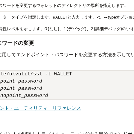
スワードを変更するウォレットのディレクトリの場所を指定します。
ータ・タイプを指定します。
と入力します。-t、--typeオプ
WALLET
長性レベルを示します。0 (なし)、1 (デバッグ)、2 (詳細デバッグ)の
・パスワードの変更
使用してエンドポイント・パスワードを変更する方法を示して
le/okvutil/ssl -t WALLET

dpoint_password
dpoint_password
endpoint_password
ilエンドポイント・ユーティリティ・リファレンス
ド
イメントの問題をトラブルシューティングする目的でエンドポ