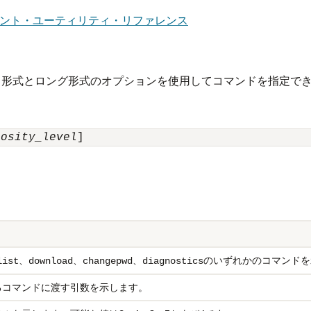
ilエンドポイント・ユーティリティ・リファレンス
ト形式とロング形式のオプションを使用してコマンドを指定で
bosity_level
]
、
、
、
のいずれかのコマンドを
list
download
changepwd
diagnostics
るコマンドに渡す引数を示します。