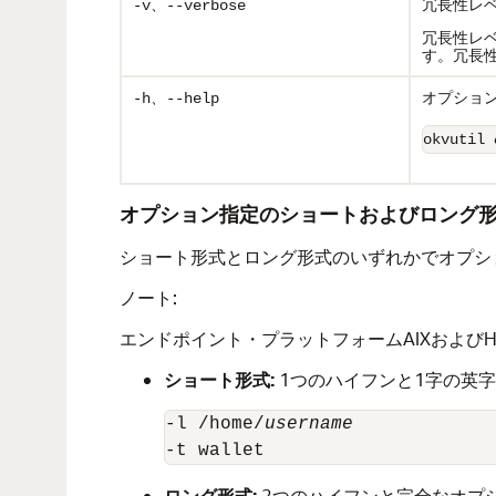
冗長性レベ
-v、--verbose
冗長性レ
す。冗長
、
オプショ
-h
--help
okvutil 
オプション指定のショートおよびロング
ショート形式とロング形式のいずれかでオプシ
ノート:
エンドポイント・プラットフォームAIXおよびH
ショート形式:
1つのハイフンと1字の英
-l /home/
username
ロング形式:
2つのハイフンと完全なオプ