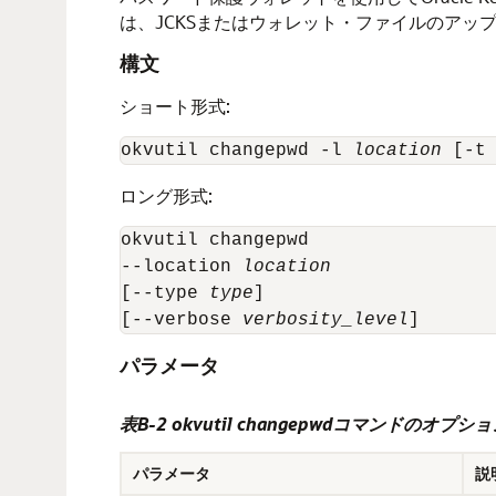
は、JCKSまたはウォレット・ファイルのアッ
構文
ショート形式:
okvutil changepwd -l 
location
 [-t
ロング形式:
okvutil changepwd 

--location 
location
[--type 
type
]

[--verbose 
verbosity_level
]
パラメータ
表B-2 okvutil changepwdコマンドのオプシ
パラメータ
説