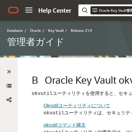
Help Center
Oracle Key Vau
Database
/
Oracle
/
Key Vault
/
Release 21.9
管理者ガイド
B
Oracle Key V
ユーティリティを使用すると、セキ
okvutil
Okvutilユーティリティについて
ユーティリティは、セキュリテ
okvutil
okvutilコマンド構文
ユーティリティの構文では、コ