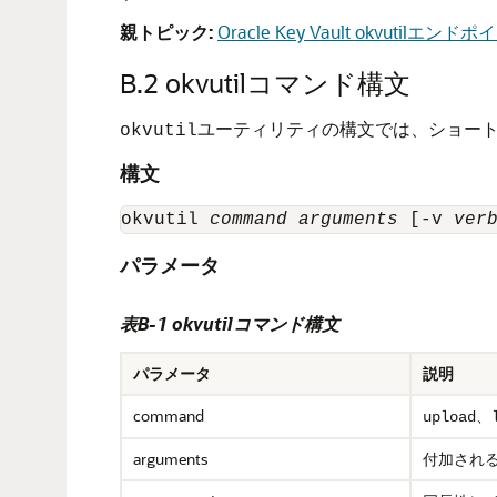
親トピック:
Oracle Key Vault okvut
B.2
okvutilコマンド構文
ユーティリティの構文では、ショー
okvutil
構文
okvutil 
command
arguments
 [-v 
ver
パラメータ
表B-1 okvutilコマンド構文
パラメータ
説明
command
、
upload
arguments
付加され