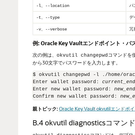
、
パ
-l
--location
、
デ
-t
--type
冗
-v、--verbose
例: Oracle Key Vaultエンドポイント
次の例は、
コマンドを
okvutil changepwd
から30文字でパスワードを入力します。
$ okvutil changepwd -l ./home/orac
Enter wallet password: 
current_en
Enter new wallet password: 
new_en
Confirm new wallet password: 
new_
親トピック:
Oracle Key Vault okvut
B.4
okvutil diagnosticsコマン
コマンドは、デプロ