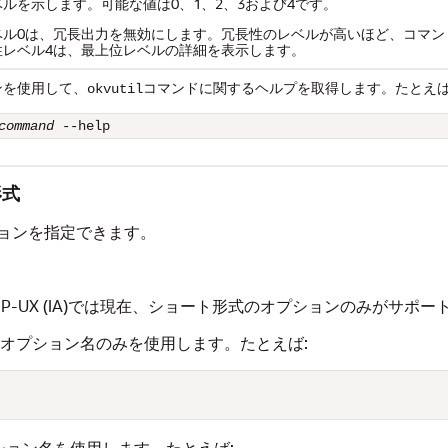
ルを示します。可能な値は0、1、2、3および4です。
ベル0は、冗長出力を無効にします。冗長性のレベルが高いほど、コマン
性レベル4は、最上位レベルの詳細を表示します。
ンを使用して、
コマンドに関するヘルプを取得します。たとえば
okvutil
command
 --help
形式
ョンを指定できます。
P-UX (IA)では現在、ショート形式のオプションのみがサポ
字オプション名のみを使用します。たとえば:
ション名を使用します。たとえば: