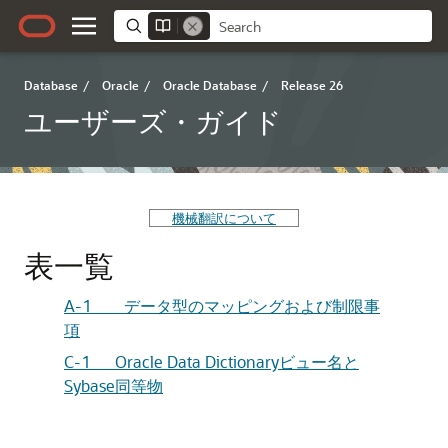
Database
/
Oracle
/
Oracle Database
/
Release 26
ユーザーズ・ガイド
機械翻訳について
表一覧
A-1 データ型のマッピングおよび制限事
項
C-1 Oracle Data Dictionaryビュー名と
Sybase同等物