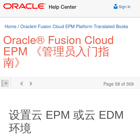
Sign In
Home
/
Oracle® Fusion Cloud EPM Platform Translated Books
Oracle® Fusion Cloud
EPM 《管理员入门指
南》
Page 58 of 309
设置
云 EPM
或
云 EDM
环境