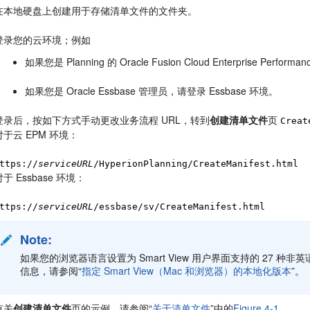
在本地硬盘上创建用于存储清单文件的文件夹。
登录您的云环境；例如
如果您是
Planning
的
Oracle Fusion Cloud Enterprise Performa
如果您是
Oracle Essbase
管理员，请登录
Essbase
环境。
登录后，按如下方式手动更改业务流程 URL，转到
创建清单文件
页
Creat
对于
云 EPM
环境：
ttps://
serviceURL
/HyperionPlanning/CreateManifest.html
对于
Essbase
环境：
ttps://
serviceURL
/essbase/sv/CreateManifest.html
Note:
如果您的浏览器语言设置为
Smart View
用户界面支持的 27 种非
信息，请参阅“
指定 Smart View（Mac 和浏览器）的本地化版本
”。
有关
创建清单文件
页的示例，请参阅“
关于清单文件
”中的
Figure 4-1
。