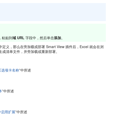
L 粘贴到
域 URL
字段中，然后单击
添加
。
，那么在旁加载或部署 Smart View 插件后，Excel 就会在浏
新生成清单文件，并旁加载或重新部署。
功能区选项卡名称
”中所述
本
”中所述
）中启用扩展
”中所述