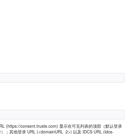
ttps://consent.truste.com) 显示在可见列表的顶部（默认登录
视图中）；其他登录 URL (<domainURL_2>) 以及 IDCS URL (idcs-