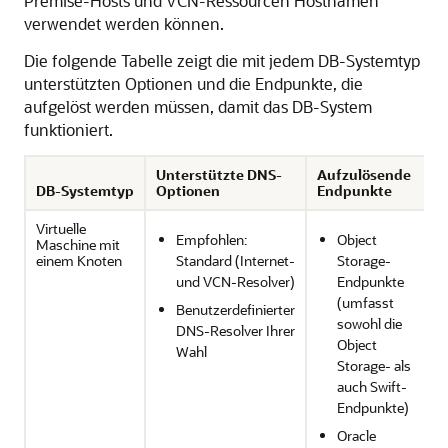
Premise-Hosts und VCN-Ressourcen Hostnamen
verwendet werden können.
Die folgende Tabelle zeigt die mit jedem DB-Systemtyp
unterstützten Optionen und die Endpunkte, die
aufgelöst werden müssen, damit das DB-System
funktioniert.
Unterstützte DNS-
Aufzulösende
DB-Systemtyp
Optionen
Endpunkte
Virtuelle
Empfohlen:
Object
Maschine mit
einem Knoten
Standard (Internet-
Storage-
und VCN-Resolver)
Endpunkte
(umfasst
Benutzerdefinierter
sowohl die
DNS-Resolver Ihrer
Object
Wahl
Storage- als
auch Swift-
Endpunkte)
Oracle