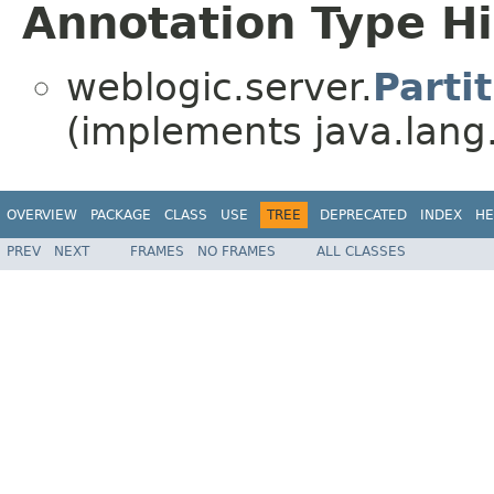
Annotation Type H
weblogic.server.
Parti
(implements java.lang
OVERVIEW
PACKAGE
CLASS
USE
TREE
DEPRECATED
INDEX
HE
PREV
NEXT
FRAMES
NO FRAMES
ALL CLASSES