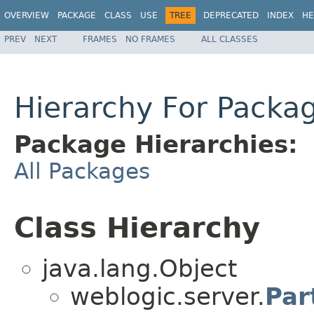
OVERVIEW
PACKAGE
CLASS
USE
TREE
DEPRECATED
INDEX
HE
PREV
NEXT
FRAMES
NO FRAMES
ALL CLASSES
Hierarchy For Packa
Package Hierarchies:
All Packages
Class Hierarchy
java.lang.Object
weblogic.server.
Par