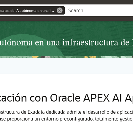
Uso de una base de datos de IA autónoma en una infraestructura de Exadata dedicada
autónoma en una infraestructura de
cación con Oracle APEX AI A
structura de Exadata dedicada admite el desarrollo de aplica
e proporciona un entorno preconfigurado, totalmente gestion