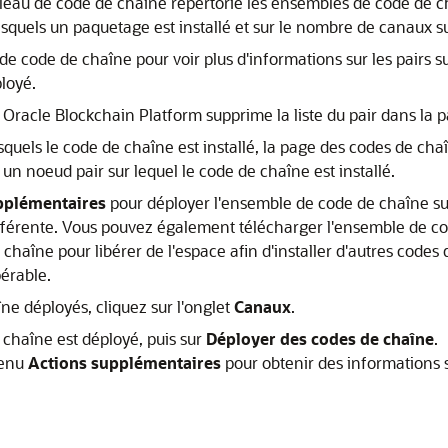
bleau de code de chaîne répertorie les ensembles de code de ch
esquels un paquetage est installé et sur le nombre de canaux s
 code de chaîne pour voir plus d'informations sur les pairs sur 
ployé.
,
Oracle Blockchain Platform
supprime la liste du pair dans la 
esquels le code de chaîne est installé, la page des codes de chaî
n noeud pair sur lequel le code de chaîne est installé.
pplémentaires
pour déployer l'ensemble de code de chaîne su
ifférente. Vous pouvez également télécharger l'ensemble de co
haîne pour libérer de l'espace afin d'installer d'autres cod
pérable.
îne déployés, cliquez sur l'onglet
Canaux
.
 chaîne est déployé, puis sur
Déployer des codes de chaîne
.
menu
Actions supplémentaires
pour obtenir des informations 