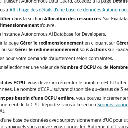
ui utilisent Autonomous Data Guard, accédez à la page
Détails
ous à
Affichage des détails d'une base de données Autonomous 
ifier
dans la section
Allocation des ressources
. Sur Exadat
edimensionnement
s'ouvre.
ne instance Autonomous AI Database for Developers.
r la page
Gérer le redimensionnement
en cliquant sur
Gérer
d ou sur
Gérer le redimensionnement
sous
Actions
sur Exada
ces pour votre demande d'ajustement selon contraintes.
our sélectionner une valeur de
Nombre d'OCPU
ou de
Nombre
ant des ECPU
, vous devez incrémenter le nombre d'ECPU affect
nnées. Le nombre d'ECPU suivant disponible au-dessus de 3 es
ont pas besoin d'une OCPU entière
, vous pouvez incrémenter
sionnement de la CPU. Reportez-vous à la section
Surprovisionn
PU.
'une base de données avec surprovisionnement d'UC pour util
inis auxquels vous pouvez vous connecter. Autrement dit, vou