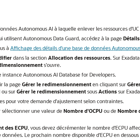
données Autonomous AI à laquelle enlever les ressources d'UC
ui utilisent Autonomous Data Guard, accédez à la page
Détails
ous à
Affichage des détails d'une base de données Autonomous 
ifier
dans la section
Allocation des ressources
. Sur Exadat
edimensionnement
s'ouvre.
ne instance Autonomous AI Database for Developers.
r la page
Gérer le redimensionnement
en cliquant sur
Gérer
d ou sur
Gérer le redimensionnement
sous
Actions
sur Exada
ces pour votre demande d'ajustement selon contraintes.
ur sélectionner une valeur de
Nombre d'OCPU
ou de
Nombre 
ant des ECPU
, vous devez décrémenter le nombre d'ECPU affec
e données. Le prochain nombre disponible d'ECPU en dessous d