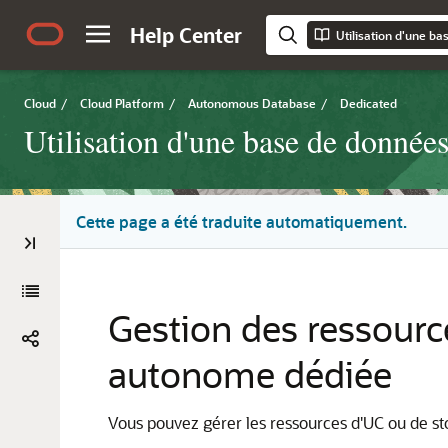
Help Center
Cloud
/
Cloud Platform
/
Autonomous Database
/
Dedicated
Utilisation d'une base de donnée
Cette page a été traduite automatiquement.
Gestion des ressourc
autonome dédiée
Vous pouvez gérer les ressources d'UC ou de s