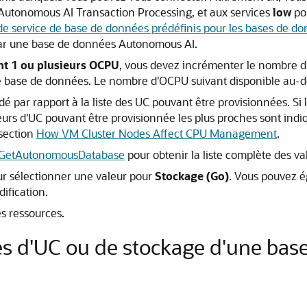
 Autonomous AI Transaction Processing, et aux services
low
po
e service de base de données prédéfinis pour les bases de 
 par une base de données Autonomous AI.
ant 1 ou plusieurs OCPU
, vous devez incrémenter le nombre d
 base de données. Le nombre d'OCPU suivant disponible au-de
dé par rapport à la liste des UC pouvant être provisionnées. 
eurs d'UC pouvant être provisionnée les plus proches sont indi
 section
How VM Cluster Nodes Affect CPU Management
.
GetAutonomousDatabase
pour obtenir la liste complète des v
our sélectionner une valeur pour
Stockage (Go)
. Vous pouvez é
ification.
s ressources.
es d'UC ou de stockage d'une ba