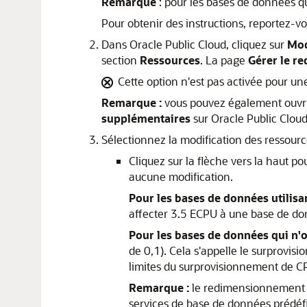
Remarque
: pour les bases de données q
Pour obtenir des instructions, reportez-v
Dans Oracle Public Cloud, cliquez sur
Mod
section
Ressources
. La page
Gérer le r
Cette option n'est pas activée pour u
Remarque :
vous pouvez également ouvri
supplémentaires
sur Oracle Public Clou
Sélectionnez la modification des ressour
Cliquez sur la flèche vers la haut p
aucune modification.
Pour les bases de données utilis
affecter 3.5 ECPU à une base de do
Pour les bases de données qui n'
de 0,1). Cela s'appelle le surprovi
limites du surprovisionnement de C
Remarque :
le redimensionnement d
services de base de données prédéf