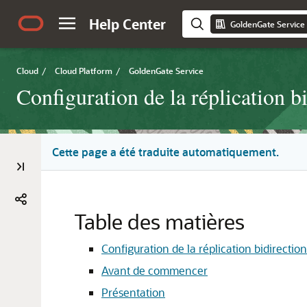
Help Center
GoldenGate Service
Cloud
/
Cloud Platform
/
GoldenGate Service
Configuration de la réplication bi
Cette page a été traduite automatiquement.
Table des matières
Configuration de la réplication bidirect
Avant de commencer
Présentation