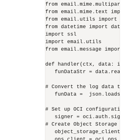
from email.mime.multipart impo
from email.mime.text import MIM
from email.utils import COMMAS
from datetime import datetime

import ssl

import email.utils

from email.message import Email
def handler(ctx, data: io.Bytes
   funDataStr = data.read().dec
# Convert the log data to json

   funData =  json.loads(funDat
# Set up OCI configuration usi
   signer = oci.auth.signers.g
# Create Object Storage client

   object_storage_client = oci
   ons_client = oci.ons.Notifi