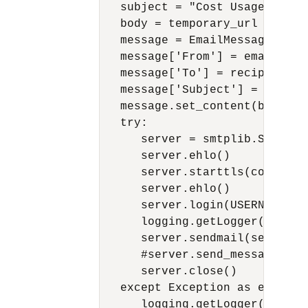
   subject = "Cost Usage Report
   body = temporary_url

   message = EmailMessage()

   message['From'] = email.uti
   message['To'] = recipient_em
   message['Subject'] = subject
   message.set_content(body)

   try:

      server = smtplib.SMTP(HOS
      server.ehlo()

      server.starttls(context=
      server.ehlo()

      server.login(USERNAME_SM
      logging.getLogger().info
      server.sendmail(sender_e
      #server.send_message(mess
      server.close()

   except Exception as e:

      logging.getLogger().info