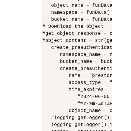
   object_name = funData['data
   namespace = funData['data']
   bucket_name = funData['data
# Download the object

#get_object_response = object_
#object_content = str(get_obje
   create_preauthenticated_req
      namespace_name = namespac
      bucket_name = bucket_name
      create_preauthenticated_
         name = "prestorage",

         access_type = "ObjectR
         time_expires = datetim
            "2024-06-05T04:25:2
            "%Y-%m-%dT%H:%M:%S.
         object_name = object_n
   #logging.getLogger().info(c
   logging.getLogger().info("c