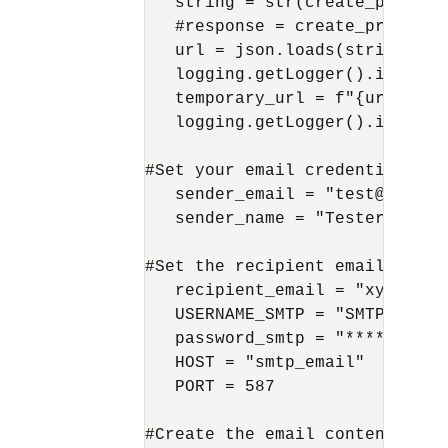
   string = str(create_preauth
   #response = create_preauthe
   url = json.loads(string)

   logging.getLogger().info(url
   temporary_url = f"{url['full
   logging.getLogger().info(tem
#Set your email credentials

   sender_email = "test@domain"
   sender_name = "Tester"

#Set the recipient email addres
   recipient_email = "xyz@oracl
   USERNAME_SMTP = "SMTPOCID"

   password_smtp = "***********
   HOST = "smtp_email"

   PORT = 587

#Create the email content
