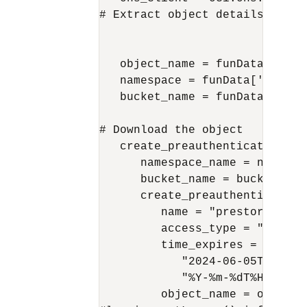
# Extract object details from t
   object_name = funData['data
   namespace = funData['data']
   bucket_name = funData['data
# Download the object

   create_preauthenticated_req
      namespace_name = namespac
      bucket_name = bucket_name
      create_preauthenticated_
         name = "prestorage",

         access_type = "ObjectR
         time_expires = datetim
            "2024-06-05T04:25:2
            "%Y-%m-%dT%H:%M:%S.
         object_name = object_n