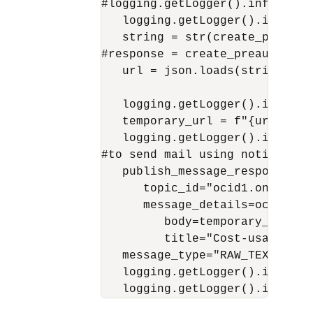
#logging.getLogger().info(crea
   logging.getLogger().info("c
   string = str(create_preauth
#response = create_preauthenti
   url = json.loads(string)

   logging.getLogger().info(url
   temporary_url = f"{url['full
   logging.getLogger().info(tem
#to send mail using notificatio
   publish_message_response = 
      topic_id="ocid1.onstopic
      message_details=oci.ons.
         body=temporary_url,

         title="Cost-usage repo
   message_type="RAW_TEXT")

   logging.getLogger().info(pu