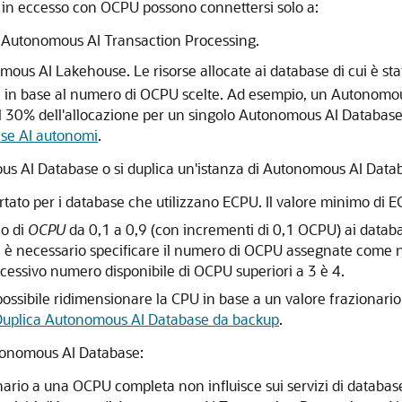
ing in eccesso con OCPU possono connettersi solo a:
di Autonomous AI Transaction Processing.
omous AI Lakehouse. Le risorse allocate ai database di cui è st
 in base al numero di OCPU scelte. Ad esempio, un Autonomou
al 30% dell'allocazione per un singolo Autonomous AI Database 
base AI autonomi
.
 AI Database o si duplica un'istanza di Autonomous AI Databas
rtato per i database che utilizzano ECPU. Il valore minimo di
io di
OCPU
da 0,1 a 0,9 (con incrementi di 0,1 OCPU) ai datab
 è necessario specificare il numero di OCPU assegnate come n
cessivo numero disponibile di OCPU superiori a 3 è 4.
ossibile ridimensionare la CPU in base a un valore frazionari
uplica Autonomous AI Database da backup
.
tonomous AI Database:
rio a una OCPU completa non influisce sui servizi di database p