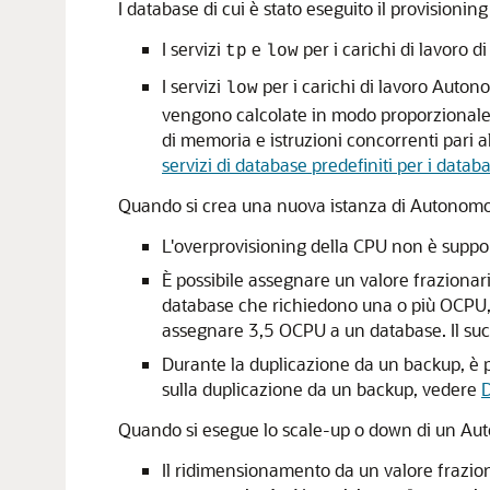
I database di cui è stato eseguito il provision
I servizi
e
per i carichi di lavoro 
tp
low
I servizi
per i carichi di lavoro Auton
low
vengono calcolate in modo proporzionale
di memoria e istruzioni concorrenti pari 
servizi di database predefiniti per i data
Quando si crea una nuova istanza di Autonomous
L'overprovisioning della CPU non è suppo
È possibile assegnare un valore frazionar
database che richiedono una o più OCPU,
assegnare 3,5 OCPU a un database. Il suc
Durante la duplicazione da un backup, è p
sulla duplicazione da un backup, vedere
D
Quando si esegue lo scale-up o down di un Au
Il ridimensionamento da un valore fraziona