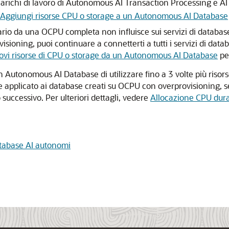
carichi di lavoro di Autonomous AI Transaction Processing e AI
Aggiungi risorse CPU o storage a un Autonomous AI Database
io da una OCPU completa non influisce sui servizi di database p
oning, puoi continuare a connetterti a tutti i servizi di datab
vi risorse di CPU o storage da un Autonomous AI Database
per
utonomous AI Database di utilizzare fino a 3 volte più risorse
pplicato ai database creati su OCPU con overprovisioning, se
successivo. Per ulteriori dettagli, vedere
Allocazione CPU dura
database AI autonomi