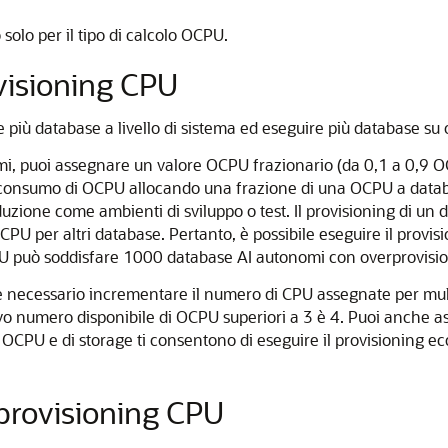
solo per il tipo di calcolo OCPU.
ovisioning CPU
più database a livello di sistema ed eseguire più database su og
omi, puoi assegnare un valore OCPU frazionario (da 0,1 a 0,9
 consumo di OCPU allocando una frazione di una OCPU a databas
oduzione come ambienti di sviluppo o test. Il provisioning di u
 per altri database. Pertanto, è possibile eseguire il provisio
U può soddisfare 1000 database AI autonomi con overprovisio
è necessario incrementare il numero di CPU assegnate per mult
vo numero disponibile di OCPU superiori a 3 è 4. Puoi anche a
rse OCPU e di storage ti consentono di eseguire il provisioning 
provisioning CPU