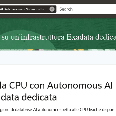
Uso di Autonomous AI Database su un'infrastruttura Exadata dedicata
u un'infrastruttura Exadata dedica
lla CPU con Autonomous AI
xadata dedicata
iore di database AI autonomi rispetto alle CPU fisiche disponibi