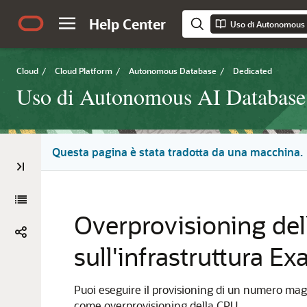
Help Center
Cloud
/
Cloud Platform
/
Autonomous Database
/
Dedicated
Uso di Autonomous AI Database s
Questa pagina è stata tradotta da una macchina.
Overprovisioning de
sull'infrastruttura E
Puoi eseguire il provisioning di un numero magg
come overprovisioning della CPU.