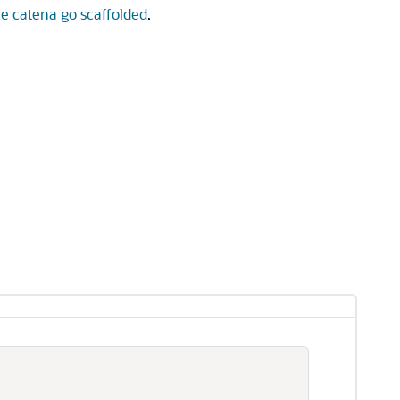
ce catena go scaffolded
.