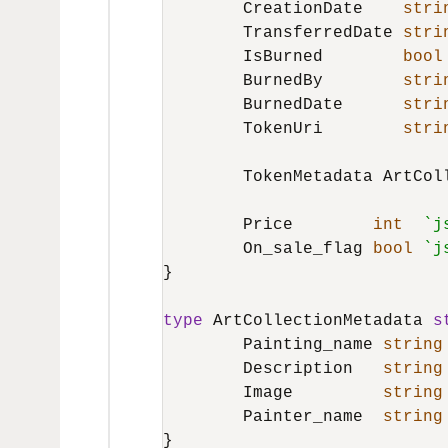
	CreationDate    
stri
	TransferredDate 
stri
	IsBurned        
bool
	BurnedBy        
stri
	BurnedDate      
stri
	TokenUri        
stri
	TokenMetadata ArtCol
	Price        
int
`j
	On_sale_flag 
bool
`j
}

type
 ArtCollectionMetadata 
s
	Painting_name 
string
	Description   
string
	Image         
string
	Painter_name  
string