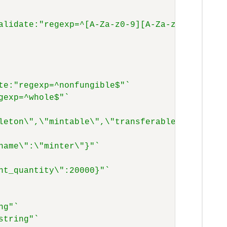
alidate:"regexp=^[A-Za-z0-9][A-Za-z0-9_-]*$,m
te:"regexp=^nonfungible$"`
gexp=^whole$"`
leton\",\"mintable\",\"transferable\",\"burna
name\":\"minter\"}"`
nt_quantity\":20000}"`
ng"`
string"`