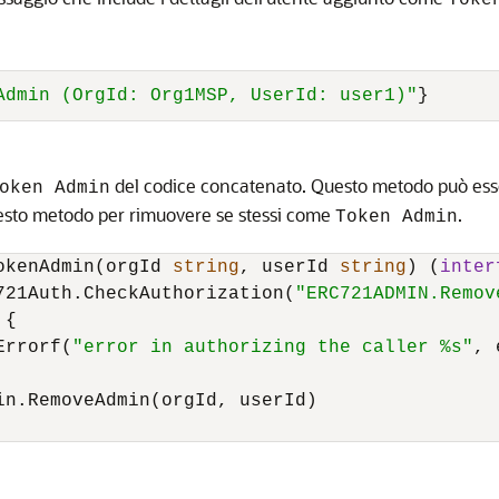
Toke
Admin (OrgId: Org1MSP, UserId: user1)"
}
del codice concatenato. Questo metodo può ess
oken Admin
uesto metodo per rimuovere se stessi come
.
Token Admin
okenAdmin(orgId 
string
, userId 
string
) (
inter
721Auth.CheckAuthorization(
"ERC721ADMIN.Remov
{

Errorf(
"error in authorizing the caller %s"
, 
in.RemoveAdmin(orgId, userId)
