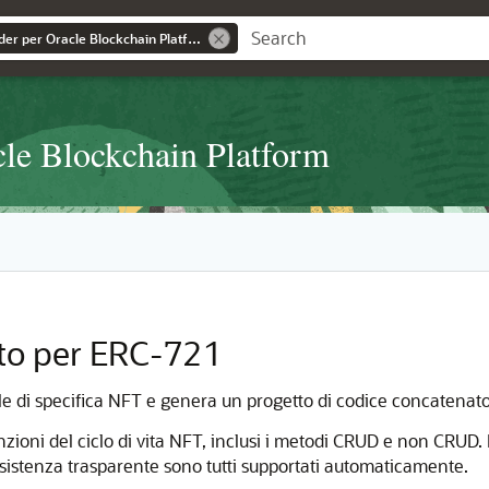
Blockchain App Builder per Oracle Blockchain Platform
cle Blockchain Platform
to per ERC-721
file di specifica NFT e genera un progetto di codice concaten
zioni del ciclo di vita NFT, inclusi i metodi CRUD e non CRUD. 
sistenza trasparente sono tutti supportati automaticamente.