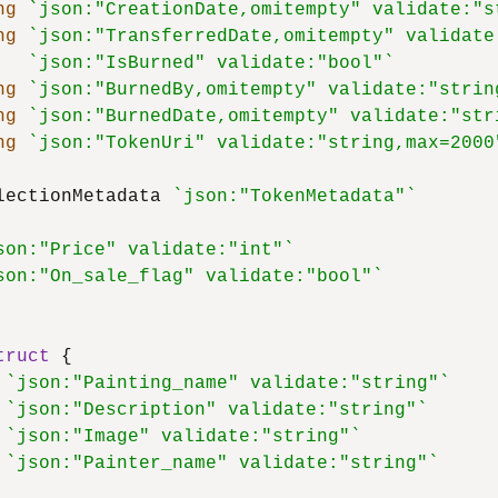
ng
`json:"CreationDate,omitempty" validate:"s
ng
`json:"TransferredDate,omitempty" validate
`json:"IsBurned" validate:"bool"`
ng
`json:"BurnedBy,omitempty" validate:"strin
ng
`json:"BurnedDate,omitempty" validate:"str
ng
`json:"TokenUri" validate:"string,max=2000
lectionMetadata 
`json:"TokenMetadata"`
son:"Price" validate:"int"`
son:"On_sale_flag" validate:"bool"`
truct
 {

`json:"Painting_name" validate:"string"`
`json:"Description" validate:"string"`
`json:"Image" validate:"string"`
`json:"Painter_name" validate:"string"`