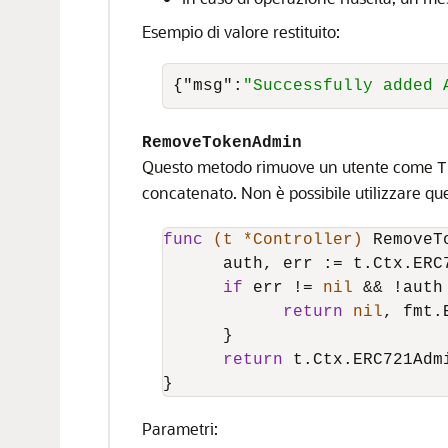
Esempio di valore restituito:
{
"msg"
:
"Successfully added 
RemoveTokenAdmin
Questo metodo rimuove un utente come
T
concatenato. Non è possibile utilizzare q
func
(t *Controller)
 RemoveT
      auth, err := t.Ctx.ERC
if
 err != 
nil
 && !auth 
return
nil
, fmt.
      }

return
 t.Ctx.ERC721Adm
}
Parametri: