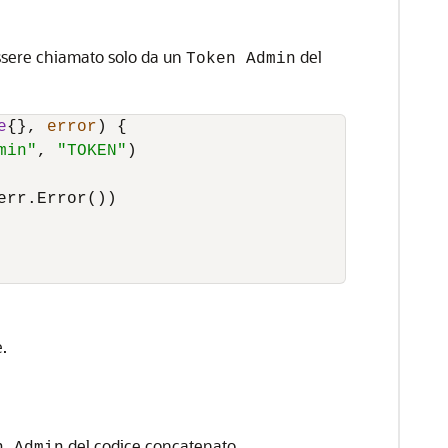
ssere chiamato solo da un
del
Token Admin
e
{}, 
error
) {

min"
, 
"TOKEN"
)

err.Error())

.
del codice concatenato.