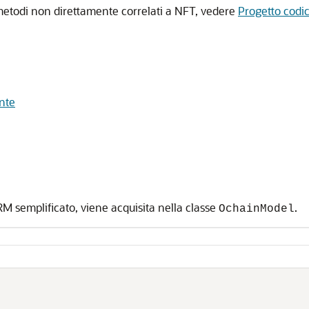
 metodi non direttamente correlati a NFT, vedere
Progetto codi
nte
RM semplificato, viene acquisita nella classe
.
OchainModel