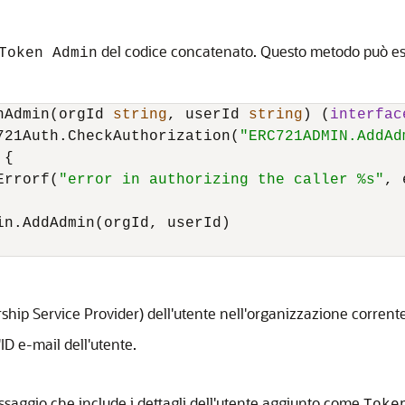
del codice concatenato. Questo metodo può e
Token Admin
nAdmin(orgId 
string
, userId 
string
) (
interfac
721Auth.CheckAuthorization(
"ERC721ADMIN.AddAd
{

Errorf(
"error in authorizing the caller %s"
, 
in.AddAdmin(orgId, userId)

hip Service Provider) dell'utente nell'organizzazione corrente
'ID e-mail dell'utente.
ssaggio che include i dettagli dell'utente aggiunto come