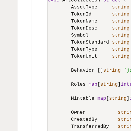
type
 ArtCollection 
struct
 {

	AssetType     
string
	TokenId       
string
	TokenName     
string
	TokenDesc     
string
	Symbol        
string
	TokenStandard 
string
	TokenType     
string
	TokenUnit     
string
	Behavior []
string
`j
	Roles 
map
[
string
]
int
	Mintable 
map
[
string
]
	Owner           
stri
	CreatedBy       
stri
	TransferredBy   
stri