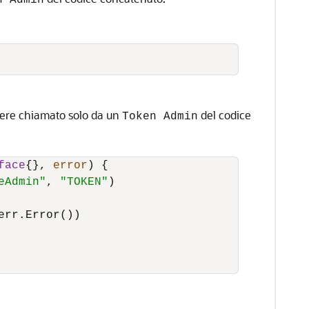
n Admin
ere chiamato solo da un
del codice
Token Admin
face
{}, 
error
) {

eAdmin"
, 
"TOKEN"
)

err.Error())
