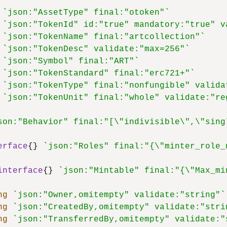
`json:"AssetType" final:"otoken"`
`json:"TokenId" id:"true" mandatory:"true" v
`json:"TokenName" final:"artcollection"`
`json:"TokenDesc" validate:"max=256"`
`json:"Symbol" final:"ART"`
`json:"TokenStandard" final:"erc721+"`
`json:"TokenType" final:"nonfungible" valida
`json:"TokenUnit" final:"whole" validate:"re
son:"Behavior" final:"[\"indivisible\",\"sing
erface
{} 
`json:"Roles" final:"{\"minter_role_
interface
{} 
`json:"Mintable" final:"{\"Max_mi
ng
`json:"Owner,omitempty" validate:"string"`
ng
`json:"CreatedBy,omitempty" validate:"stri
ng
`json:"TransferredBy,omitempty" validate:"