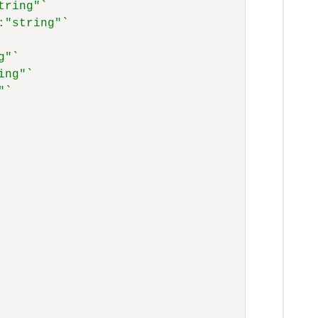
tring"`
:"string"`
g"`
ing"`
"`