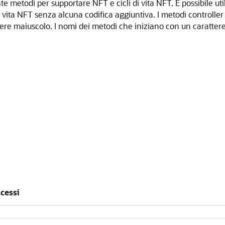
etodi per supportare NFT e cicli di vita NFT. È possibile utili
di vita NFT senza alcuna codifica aggiuntiva. I metodi controller
ere maiuscolo. I nomi dei metodi che iniziano con un carattere
ccessi