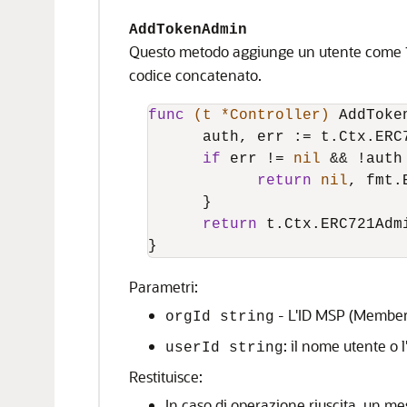
AddTokenAdmin
Questo metodo aggiunge un utente come
codice concatenato.
func
(t *Controller)
 AddToke
      auth, err := t.Ctx.ERC
if
 err != 
nil
 && !auth 
return
nil
, fmt.
      }

return
 t.Ctx.ERC721Adm
}
Parametri:
- L'ID MSP (Members
orgId string
: il nome utente o l
userId string
Restituisce:
In caso di operazione riuscita, un me