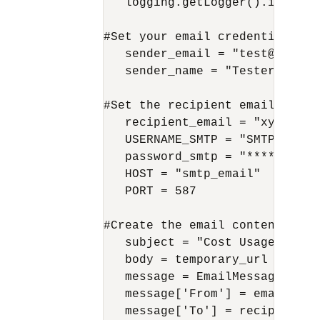
   logging.getLogger().info(tem
#Set your email credentials

   sender_email = "test@domain"
   sender_name = "Tester"

#Set the recipient email addres
   recipient_email = "xyz@oracl
   USERNAME_SMTP = "SMTPOCID"

   password_smtp = "***********
   HOST = "smtp_email"

   PORT = 587

#Create the email content

   subject = "Cost Usage Report
   body = temporary_url

   message = EmailMessage()

   message['From'] = email.uti
   message['To'] = recipient_em