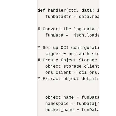
def handler(ctx, data: io.Bytes
   funDataStr = data.read().dec
# Convert the log data to json

   funData =  json.loads(funDat
# Set up OCI configuration usi
   signer = oci.auth.signers.g
# Create Object Storage client

   object_storage_client = oci
   ons_client = oci.ons.Notifi
# Extract object details from t
   object_name = funData['data
   namespace = funData['data']
   bucket_name = funData['data