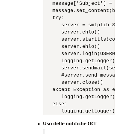
   message['Subject'] = subject
   message.set_content(body)

   try:

      server = smtplib.SMTP(HOS
      server.ehlo()

      server.starttls(context=
      server.ehlo()

      server.login(USERNAME_SM
      logging.getLogger().info
      server.sendmail(sender_e
      #server.send_message(mess
      server.close()

   except Exception as e:

      logging.getLogger().info
   else:

Uso delle notifiche OCI: