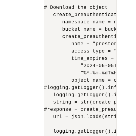
# Download the object

   create_preauthenticated_req
      namespace_name = namespac
      bucket_name = bucket_name
      create_preauthenticated_
         name = "prestorage",

         access_type = "ObjectR
         time_expires = datetim
            "2024-06-05T04:25:2
            "%Y-%m-%dT%H:%M:%S.
         object_name = object_n
#logging.getLogger().info(crea
   logging.getLogger().info("c
   string = str(create_preauth
#response = create_preauthenti
   url = json.loads(string)

   logging.getLogger().info(url