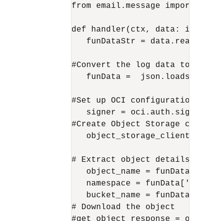
from email.message import Email
def handler(ctx, data: io.Bytes
   funDataStr = data.read().dec
#Convert the log data to json

   funData =  json.loads(funDat
#Set up OCI configuration usin
   signer = oci.auth.signers.g
#Create Object Storage client

   object_storage_client = oci
# Extract object details from t
   object_name = funData['data
   namespace = funData['data']
   bucket_name = funData['data
# Download the object

#get_object_response = object_