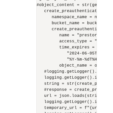
#object_content = str(get_obje
   create_preauthenticated_req
      namespace_name = namespac
      bucket_name = bucket_name
      create_preauthenticated_
         name = "prestorage",

         access_type = "ObjectR
         time_expires = datetim
            "2024-06-05T04:25:2
            "%Y-%m-%dT%H:%M:%S.
         object_name = object_n
   #logging.getLogger().info(c
   logging.getLogger().info("c
   string = str(create_preauth
   #response = create_preauthe
   url = json.loads(string)

   logging.getLogger().info(url
   temporary_url = f"{url['full