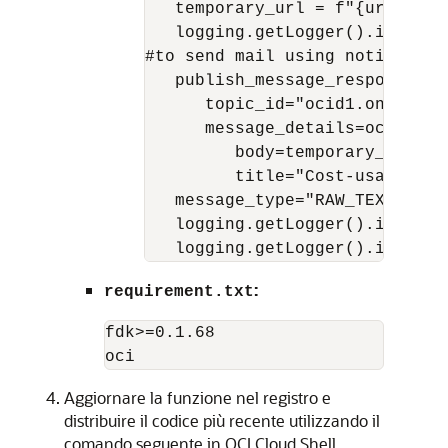
   temporary_url = f"{url['full
   logging.getLogger().info(tem
#to send mail using notificatio
   publish_message_response = 
      topic_id="ocid1.onstopic
      message_details=oci.ons.
         body=temporary_url,

         title="Cost-usage repo
   message_type="RAW_TEXT")

   logging.getLogger().info(pu
:
requirement.txt
fdk>=0.1.68

Aggiornare la funzione nel registro e
distribuire il codice più recente utilizzando il
comando seguente in OCI Cloud Shell.