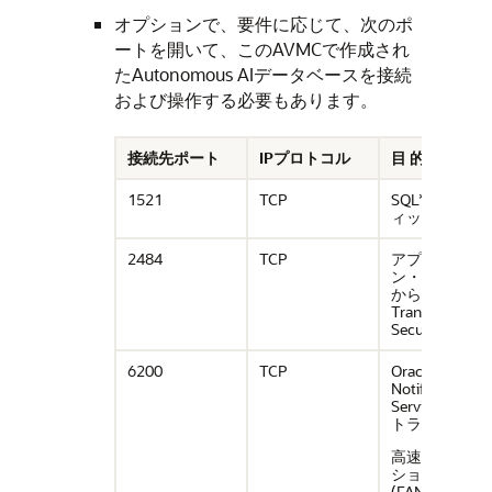
オプションで、要件に応じて、次のポ
ートを開いて、このAVMCで作成され
たAutonomous AIデータベースを接続
および操作する必要もあります。
接続先ポート
IPプロトコル
目 的
1521
TCP
SQL*Netトラ
ィック
2484
TCP
アプリケーシ
ン・サブネッ
からの
Transport Laye
Security (TLS)
6200
TCP
Oracle
Notification
Service (ONS)
トラフィック
高速アプリケ
ション通信
(FAN)トラフィ