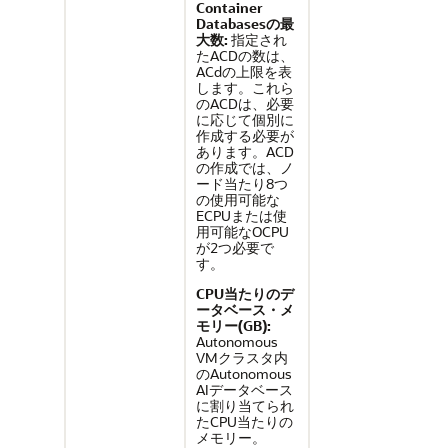
Container
Databasesの最
大数:
指定され
たACDの数は、
ACdの上限を表
します。これら
のACDは、必要
に応じて個別に
作成する必要が
あります。ACD
の作成では、ノ
ード当たり8つ
の使用可能な
ECPUまたは使
用可能なOCPU
が2つ必要で
す。
CPU当たりのデ
ータベース・メ
モリー(GB):
Autonomous
VMクラスタ内
のAutonomous
AIデータベース
に割り当てられ
たCPU当たりの
メモリー。