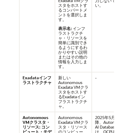
Exadata VMクラ
力しないでくださ
スタをホストす
い。
るコンパートメ
ントを選択しま
す。
表示名:
インフ
ラストラクチ
ャ・リソースを
簡単に識別でき
るようにするわ
かりやすい説明
またはその他の
情報を入力しま
す。
Exadataインフ
新しい
-
ラストラクチャ
Autonomous
Exadata VMクラ
スタをホストす
るExadataイン
フラストラクチ
ャ。
Autonomous
Autonomous
2025年5月28日以
VMクラスタ・
Exadata VMクラ
降、Autonomous
リソース: コン
スタ・リソース
AI Databaseで
ピュート・モデ
のコンピュー
は、OCPU請求メ