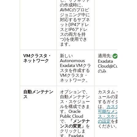
の作成時に、
AVMCのプロビ
ジョニング中に
対応するサブネ
ット(IP4アドレ
スとIP6アドレ
スの両方を持
つ)を使用でき
ます。
VMクラスタ・
新しい
適用先:
ネットワーク
Autonomous
Exadata
Exadata VMクラ
Cloud@Customer
スタを作成する
のみ
VMクラスタ・
ネットワーク。
自動メンテナン
オプションで、
カスタム・スケジ
ス
自動メンテナン
ュールの選択に関
ス・スケジュー
するガイダンス
ルを構成できま
は、
カスタマイズ
す。Oracle
可能なメンテナン
Public Cloud
ス・スケジュール
で、
「メンテナ
の設定
を参照して
ンスの変更」
を
ください。
クリックしま
す。Exadata