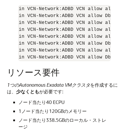
in VCN-Network:ADBD VCN allow all-endp
in VCN-Network:ADBD VCN allow Db-Clien
in VCN-Network:ADBD VCN allow all-endp
in VCN-Network:ADBD VCN allow all-endp
in VCN-Network:ADBD VCN allow all-endp
in VCN-Network:ADBD VCN allow Db-Serve
in VCN-Network:ADBD VCN allow all-endp
in VCN-Network:ADBD VCN allow Db-Serve
リソース要件
1つのAutonomous Exadata VMクラスタ
を作成するに
は、
少なくとも
が必要です:
ノード当たり40 ECPU
1ノード当たり120GBのメモリー
ノード当たり338.5GBのローカル・ストレ
ージ