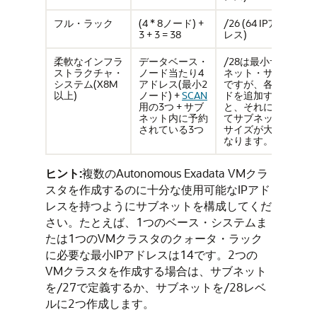
フル・ラック
(4 * 8ノード) +
/26 (64 IPアド
3 + 3 = 38
レス)
柔軟なインフラ
データベース・
/28は最小サブ
ストラクチャ・
ノード当たり4
ネット・サイズ
システム(X8M
アドレス(最小2
ですが、各ノー
以上)
ノード) +
SCAN
ドを追加する
用の3つ + サブ
と、それに応じ
ネット内に予約
てサブネット・
されている3つ
サイズが大きく
なります。
ヒント:
複数のAutonomous Exadata VMクラ
スタを作成するのに十分な使用可能なIPアド
レスを持つようにサブネットを構成してくだ
さい。たとえば、1つのベース・システムま
たは1つのVMクラスタのクォータ・ラック
に必要な最小IPアドレスは14です。2つの
VMクラスタを作成する場合は、サブネット
を/27で定義するか、サブネットを/28レベ
ルに2つ作成します。