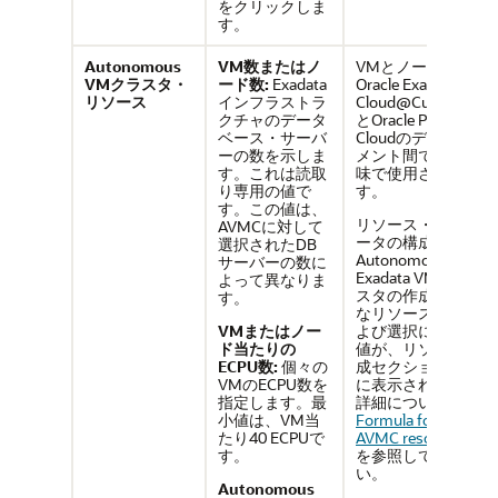
をクリックしま
す。
Autonomous
VM数またはノ
VMとノードは、
VMクラスタ・
ード数:
Exadata
Oracle Exadata
リソース
インフラストラ
Cloud@Customer
クチャのデータ
とOracle Public
ベース・サーバ
Cloudのデプロイ
ーの数を示しま
メント間で同じ意
す。これは読取
味で使用されま
り専用の値で
す。
す。この値は、
リソース・パラメ
AVMCに対して
ータの構成時に、
選択されたDB
Autonomous
サーバーの数に
Exadata VMクラ
よって異なりま
スタの作成に必要
す。
なリソース集計お
VMまたはノー
よび選択に基づく
ド当たりの
値が、リソース構
ECPU数:
個々の
成セクションの下
VMのECPU数を
に表示されます。
指定します。最
詳細については、
小値は、VM当
Formula for sizing
たり40 ECPUで
AVMC resources
す。
を参照してくださ
い。
Autonomous