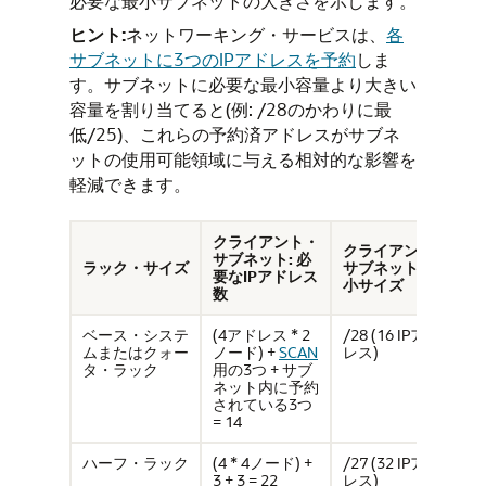
必要な最小サブネットの大きさを示します。
ヒント:
ネットワーキング・サービスは、
各
サブネットに3つのIPアドレスを予約
しま
す。サブネットに必要な最小容量より大きい
容量を割り当てると(例: /28のかわりに最
低/25)、これらの予約済アドレスがサブネ
ットの使用可能領域に与える相対的な影響を
軽減できます。
クライアント・
クライアント・
サブネット: 必
ラック・サイズ
サブネット: 最
要なIPアドレス
小サイズ
数
ベース・システ
(4アドレス * 2
/28 (16 IPアド
ムまたはクォー
ノード) +
SCAN
レス)
タ・ラック
用の3つ + サブ
ネット内に予約
されている3つ
= 14
ハーフ・ラック
(4 * 4ノード) +
/27 (32 IPアド
3 + 3 = 22
レス)