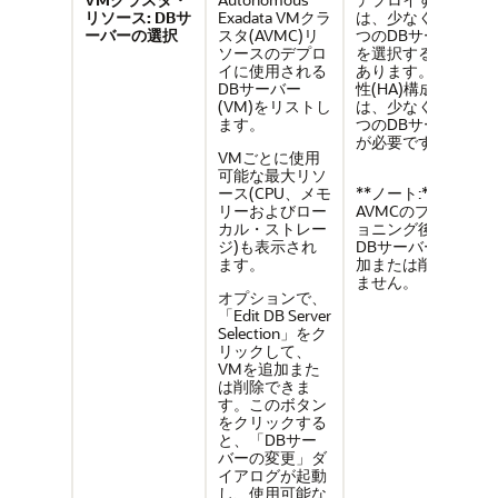
リソース: DBサ
Exadata VMクラ
は、少なくとも2
ーバーの選択
スタ(AVMC)リ
つのDBサーバー
ソースのデプロ
を選択する必要が
イに使用される
あります。高可用
DBサーバー
性(HA)構成に
(VM)をリストし
は、少なくとも2
ます。
つのDBサーバー
が必要です。
VMごとに使用
可能な最大リソ
ース(CPU、メモ
**ノート:**
リーおよびロー
AVMCのプロビジ
カル・ストレー
ョニング後は、
ジ)も表示され
DBサーバーを追
ます。
加または削除でき
ません。
オプションで、
「Edit DB Server
Selection」をク
リックして、
VMを追加また
は削除できま
す。このボタン
をクリックする
と、「DBサー
バーの変更」ダ
イアログが起動
し、使用可能な