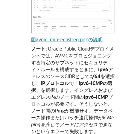
図avmc_minseclistreq.pngの説明
ノート:
Oracle Public Cloudデプロイメ
ントでは、AVMCをプロビジョニング
する特定のサブネットにセキュリテ
ィ・ルールを構成するときに、
ipv6
ア
ドレスのソースCIDRとして
::/64
を選択
し、
IPプロトコル
で
「ipv6-ICMPの選
択」
を選択します。イングレスおよび
エグレス内のノード間の
ipv6-ICMP
プ
ロトコルが必要です。そうしないと、
ノード間のPingが機能せず、データベ
ース操作またはパッチ適用操作が
ICMP
pingを介してノードにアクセスできな
い
というエラーで失敗します。