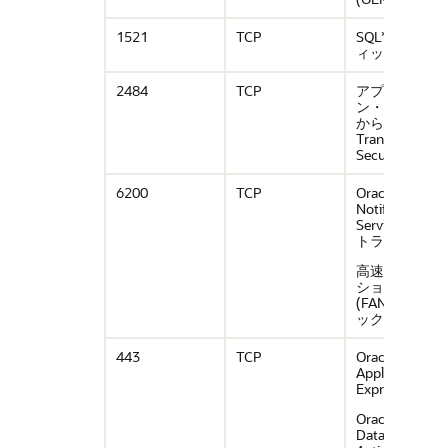
1521
TCP
SQL*Netトラ
ィック
2484
TCP
アプリケーシ
ン・サブネッ
からの
Transport Laye
Security (TLS)
6200
TCP
Oracle
Notification
Service (ONS)
トラフィック
高速アプリケ
ション通信
(FAN)トラフィ
ック
443
TCP
Oracle
Application
Express
Oracle
Database