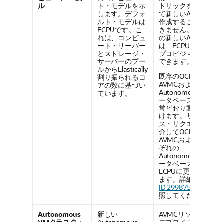
ル
ト・モデルを示
トリックを使用し
します。デフォ
て新しいAVMCを
ルト・モデルは
作成することはで
ECPUです。こ
きません。すべて
れは、コンピュ
の新しいAVMC
ート・サーバー
は、ECPUでのみ
とストレージ・
プロビジョニング
サーバーのプー
できます。
ルからElastically
既存のOCPU
割り振られるコ
AVMCおよび
アの数に基づい
Autonomous AIデ
ています。
ータベースは、通
常どおり動作し続
けます。サービ
ス・リクエストを
介してOCPU
AVMCおよびそれ
ぞれの
Autonomous AIデ
ータベースを
ECPUに更新でき
ます。詳細は
Doc
ID 2998755.1
を参
照してください。
Autonomous
新しい
AVMCリソースを
VMクラスタ・
Autonomous
デプロイするに