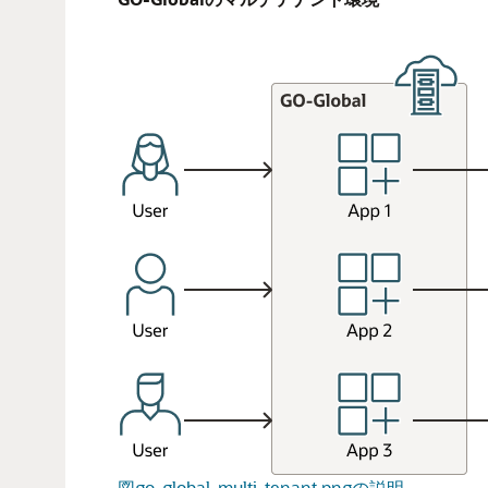
図go-global-multi-tenant.pngの説明