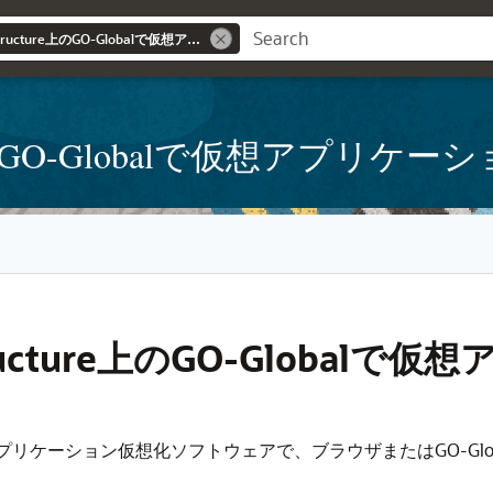
Oracle Cloud Infrastructure上のGO-Globalで仮想アプリケーションをデプロイします
ructure上のGO-Globalで仮想
frastructure上のGO-Glo
されたアプリケーション仮想化ソフトウェアで、ブラウザまたはGO-