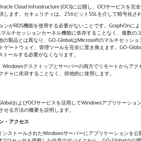
Oracle Cloud Infrastructure
(OCI)に公開し、OCIサービスを完全
します。セキュリティは、256ビットSSLを介して暗号化さ
DS機能を使用する必要がないことです。GraphOnによると、同社
dowsの組み込みマルチセッションカーネル機能に依存することなく、複数のユ
製品とは異なり、GO-GlobalはMicrosoftのマルチセ
ートウェイ、管理ツールを完全に置き換えます。GO-Global
ンストールする必要がなくなります。
し、Windowsデスクトップとサーバーの両方でリモートからア
クチャに依存することなく、排他的に使用します。
lobalおよびOCIサービスを活用してWindowsアプリケー
させる方法の概要を説明します。
ン・アクセス
インストールされたWindowsサーバーにアプリケーションを公開し
るARMプロセッサを搭載した任意のデバイスから、GO-Globa