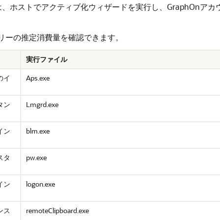
、ホストでアクティブ化ウィザードを実行し、GraphOnア
メモリーの推定消費量を確認できます。
実行ファイル
のイ
Aps.exe
タン
Lmgrd.exe
イン
blm.exe
スタ
pw.exe
イン
logon.exe
ンス
remoteClipboard.exe