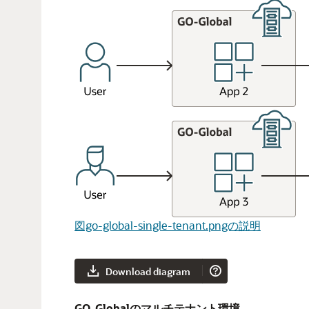
図go-global-single-tenant.pngの説明
Download diagram
GO-Globalのマルチテナント環境