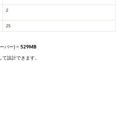
2
25
ーバー) =
529MB
として設計できます。