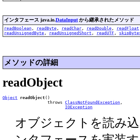
インタフェース java.io.
DataInput
から継承されたメソッド
readBoolean
,
readByte
,
readChar
,
readDouble
,
readFloat
readUnsignedByte
,
readUnsignedShort
,
readUTF
,
skipByte
メソッドの詳細
readObject
Object
readObject
()

                  throws 
ClassNotFoundException
,

IOException
オブジェクトを読み込
ンタフェースを実装す