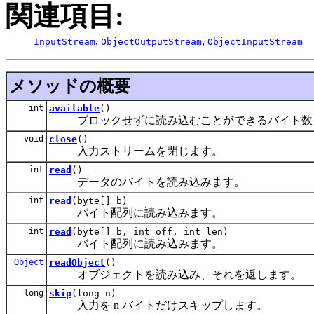
関連項目:
,
,
InputStream
ObjectOutputStream
ObjectInputStream
メソッドの概要
int
available
()
ブロックせずに読み込むことができるバイト数
void
close
()
入力ストリームを閉じます。
int
read
()
データのバイトを読み込みます。
int
read
(byte[] b)
バイト配列に読み込みます。
int
read
(byte[] b, int off, int len)
バイト配列に読み込みます。
Object
readObject
()
オブジェクトを読み込み、それを返します。
long
skip
(long n)
入力を n バイトだけスキップします。