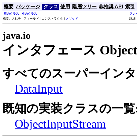
概要
パッケージ
クラス
使用
階層ツリー
非推奨 API
索引
前のクラス
次のクラス
フレ
概要: 入れ子 | フィールド | コンストラクタ |
メソッド
詳細:
java.io
インタフェース ObjectI
すべてのスーパーインタ
DataInput
既知の実装クラスの一覧
ObjectInputStream