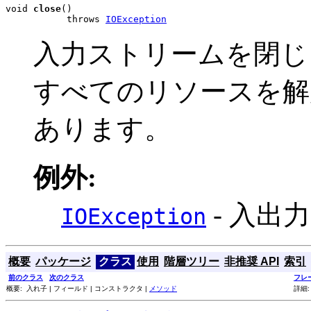
void 
close
()

           throws 
IOException
入力ストリームを閉じ
すべてのリソースを解
あります。
例外:
- 入出
IOException
概要
パッケージ
クラス
使用
階層ツリー
非推奨 API
索引
前のクラス
次のクラス
フレ
概要: 入れ子 | フィールド | コンストラクタ |
メソッド
詳細: