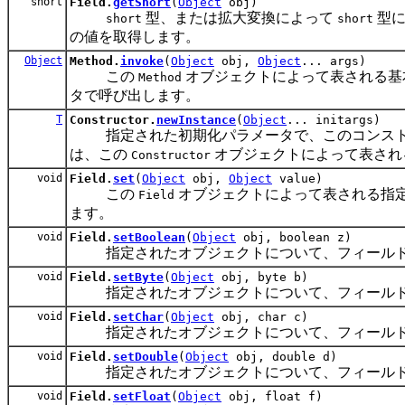
short
Field.
getShort
(
Object
obj)
型、または拡大変換によって
型に
short
short
の値を取得します。
Object
Method.
invoke
(
Object
obj,
Object
... args)
この
オブジェクトによって表される基
Method
タで呼び出します。
T
Constructor.
newInstance
(
Object
... initargs)
指定された初期化パラメータで、このコンストラ
は、この
オブジェクトによって表され
Constructor
void
Field.
set
(
Object
obj,
Object
value)
この
オブジェクトによって表される指
Field
ます。
void
Field.
setBoolean
(
Object
obj, boolean z)
指定されたオブジェクトについて、フィール
void
Field.
setByte
(
Object
obj, byte b)
指定されたオブジェクトについて、フィール
void
Field.
setChar
(
Object
obj, char c)
指定されたオブジェクトについて、フィール
void
Field.
setDouble
(
Object
obj, double d)
指定されたオブジェクトについて、フィール
void
Field.
setFloat
(
Object
obj, float f)