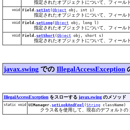
指定されたオブジェクトについて、フィール
void
Field.
setInt
(
Object
obj, int i)
指定されたオブジェクトについて、フィール
void
Field.
setLong
(
Object
obj, long l)
指定されたオブジェクトについて、フィール
void
Field.
setShort
(
Object
obj, short s)
指定されたオブジェクトについて、フィール
javax.swing
での
IllegalAccessException
IllegalAccessException
をスローする
javax.swing
のメソッド
static void
UIManager.
setLookAndFeel
(
String
className)
クラス名を使用して、現在のデフォルトの Look 