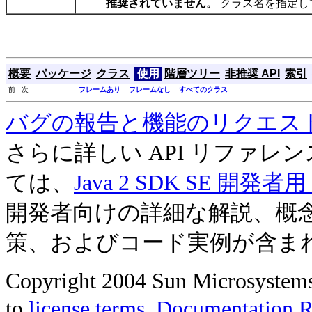
推奨されていません。
クラス名を指定して
概要
パッケージ
クラス
使用
階層ツリー
非推奨 API
索引
前 次
フレームあり
フレームなし
すべてのクラス
バグの報告と機能のリクエス
さらに詳しい API リファ
ては、
Java 2 SDK SE 開
開発者向けの詳細な解説、概
策、およびコード実例が含ま
Copyright 2004 Sun Microsystems, 
to
license terms
.
Documentation Re