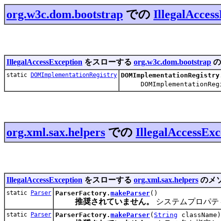
org.w3c.dom.bootstrap
での
IllegalAcces
IllegalAccessException
をスローする
org.w3c.dom.bootstrap
の
static
DOMImplementationRegistry
DOMImplementationRegistry
DOMImplementationReg
org.xml.sax.helpers
での
IllegalAccessExc
IllegalAccessException
をスローする
org.xml.sax.helpers
のメ
static
Parser
ParserFactory.
makeParser
()
推奨されていません。
システムプロパティ「o
static
Parser
ParserFactory.
makeParser
(
String
className)