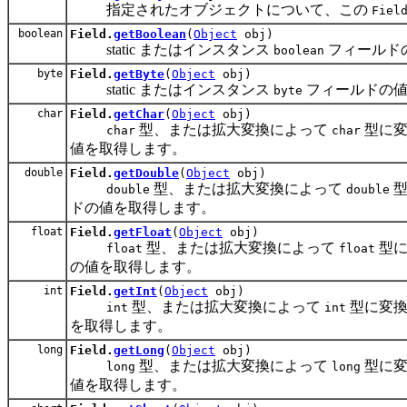
指定されたオブジェクトについて、この
Fiel
boolean
Field.
getBoolean
(
Object
obj)
static またはインスタンス
フィールド
boolean
byte
Field.
getByte
(
Object
obj)
static またはインスタンス
フィールドの値
byte
char
Field.
getChar
(
Object
obj)
型、または拡大変換によって
型に変
char
char
値を取得します。
double
Field.
getDouble
(
Object
obj)
型、または拡大変換によって
型
double
double
ドの値を取得します。
float
Field.
getFloat
(
Object
obj)
型、または拡大変換によって
型に
float
float
の値を取得します。
int
Field.
getInt
(
Object
obj)
型、または拡大変換によって
型に変換
int
int
を取得します。
long
Field.
getLong
(
Object
obj)
型、または拡大変換によって
型に変
long
long
値を取得します。