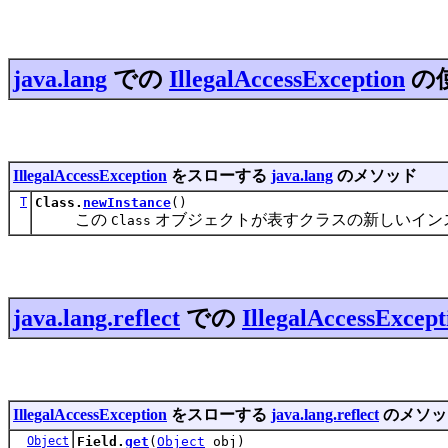
java.lang
での
IllegalAccessException
の
IllegalAccessException
をスローする
java.lang
のメソッド
T
Class.
newInstance
()
この
オブジェクトが表すクラスの新しいイン
Class
java.lang.reflect
での
IllegalAccessExcept
IllegalAccessException
をスローする
java.lang.reflect
のメソッ
Object
Field.
get
(
Object
obj)