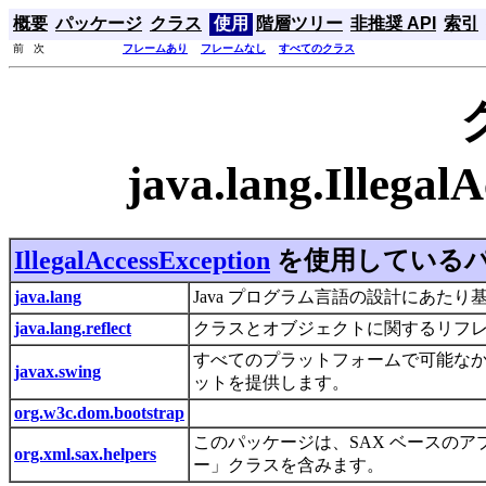
概要
パッケージ
クラス
使用
階層ツリー
非推奨 API
索引
前 次
フレームあり
フレームなし
すべてのクラス
java.lang.Illeg
IllegalAccessException
を使用している
java.lang
Java プログラム言語の設計にあた
java.lang.reflect
クラスとオブジェクトに関するリフ
すべてのプラットフォームで可能なかぎ
javax.swing
ットを提供します。
org.w3c.dom.bootstrap
このパッケージは、SAX ベースの
org.xml.sax.helpers
ー」クラスを含みます。