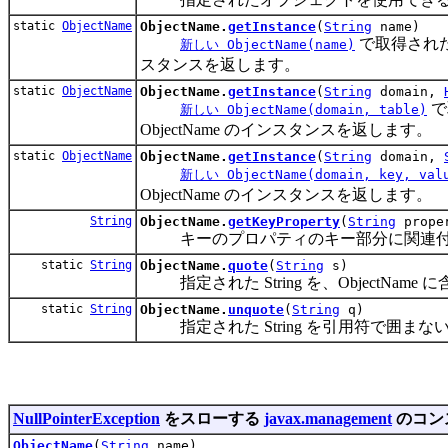
static
ObjectName
ObjectName.
getInstance
(
String
name)
で取得された
新しい ObjectName(name)
スタンスを返します。
static
ObjectName
ObjectName.
getInstance
(
String
domain,
で
新しい ObjectName(domain, table)
ObjectName のインスタンスを返します。
static
ObjectName
ObjectName.
getInstance
(
String
domain,
新しい ObjectName(domain, key, val
ObjectName のインスタンスを返します。
String
ObjectName.
getKeyProperty
(
String
prope
キーのプロパティのキー部分に関連付
static
String
ObjectName.
quote
(
String
s)
指定された String を、ObjectNa
static
String
ObjectName.
unquote
(
String
q)
指定された String を引用符で囲まな
NullPointerException
をスローする
javax.management
のコン
ObjectName
(
String
name)