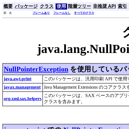
概要
パッケージ
クラス
使用
階層ツリー
非推奨 API
索引
前 次
フレームあり
フレームなし
すべてのクラス
java.lang.NullP
NullPointerException
を使用しているパ
java.awt.print
このパッケージは、汎用印刷 API で
javax.management
Java Management Extensions のコ
このパッケージは、SAX ベースのアプ
org.xml.sax.helpers
クラスを含みます。