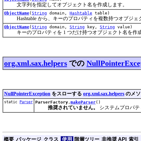
文字列を指定してオブジェクト名を作成します。
ObjectName
(
String
domain,
Hashtable
table)
Hashtable から、キーのプロパティを複数持つオブジ
ObjectName
(
String
domain,
String
key,
String
value)
キーのプロパティを 1 つだけ持つオブジェクト名を作
org.xml.sax.helpers
での
NullPointerExce
NullPointerException
をスローする
org.xml.sax.helpers
のメソ
static
Parser
ParserFactory.
makeParser
()
推奨されていません。
システムプロパティ「o
概要
パッケージ
クラス
使用
階層ツリー
非推奨 API
索引