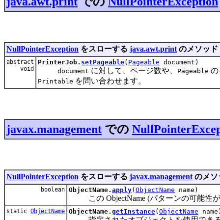
java.awt.print
での
NullPointerException
NullPointerException
をスローする
java.awt.print
のメソッド
abstract
PrinterJob.
setPageable
(
Pageable
document)
void
に対して、ページ数や、
の
document
Pageable
を問い合わせます。
Printable
javax.management
での
NullPointerExce
NullPointerException
をスローする
javax.management
のメソ
boolean
ObjectName.
apply
(
ObjectName
name)
この ObjectName (パターンの可能性が
static
ObjectName
ObjectName.
getInstance
(
ObjectName
name
指定されたオブジェクトを使用できる任意の