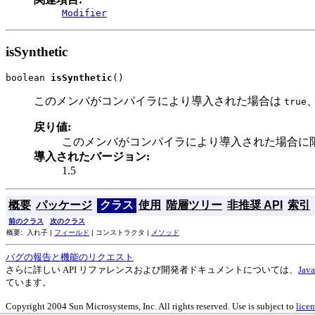
Modifier
isSynthetic
boolean 
isSynthetic
()
このメンバがコンパイラにより導入された場合は
true
戻り値:
このメンバがコンパイラにより導入された場合に限り 
導入されたバージョン:
1.5
概要
パッケージ
クラス
使用
階層ツリー
非推奨 API
索引
前のクラス
次のクラス
概要: 入れ子 |
フィールド
| コンストラクタ |
メソッド
バグの報告と機能のリクエスト
さらに詳しい API リファレンスおよび開発者ドキュメントについては、
Ja
ています。
Copyright 2004 Sun Microsystems, Inc. All rights reserved. Use is subject to
licen