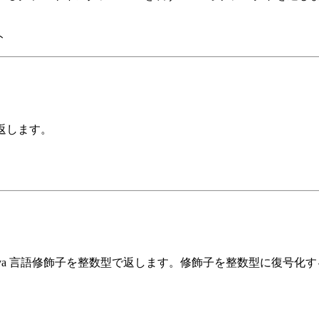
ト
を返します。
ava 言語修飾子を整数型で返します。修飾子を整数型に復号化する