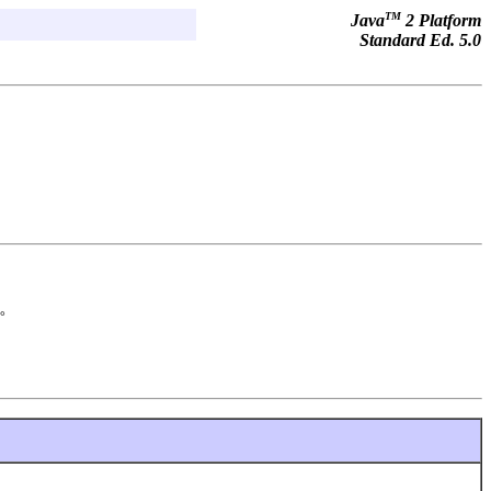
TM
Java
2 Platform
Standard Ed. 5.0
す。