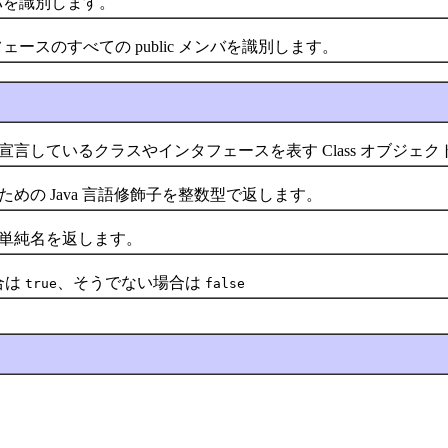
を識別します。
のすべての public メンバを識別します。
言しているクラスやインタフェースを表す Class オブジェ
めの Java 言語修飾子を整数型で返します。
の単純名を返します。
合は
、そうでない場合は
true
false