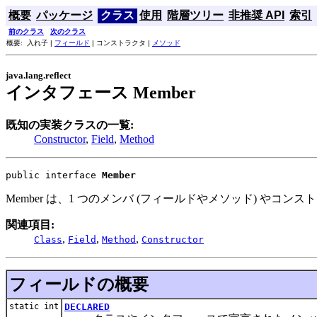
概要
パッケージ
クラス
使用
階層ツリー
非推奨 API
索引
前のクラス
次のクラス
概要: 入れ子 |
フィールド
| コンストラクタ |
メソッド
java.lang.reflect
インタフェース Member
既知の実装クラスの一覧:
Constructor
,
Field
,
Method
public interface 
Member
Member は、1 つのメンバ (フィールドやメソッド) や
関連項目:
,
,
,
Class
Field
Method
Constructor
フィールドの概要
static int
DECLARED