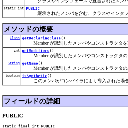
クラスやインタフェースで宣言されたメンバ
static int
PUBLIC
継承されたメンバを含む、クラスやインタフェース
メソッドの概要
Class
getDeclaringClass
()
Member が識別したメンバやコンストラクタを宣
int
getModifiers
()
Member が識別したメンバやコンストラクタのた
String
getName
()
Member が識別したメンバやコンストラクタ
boolean
isSynthetic
()
このメンバがコンパイラにより導入された場
フィールドの詳細
PUBLIC
static final int 
PUBLIC