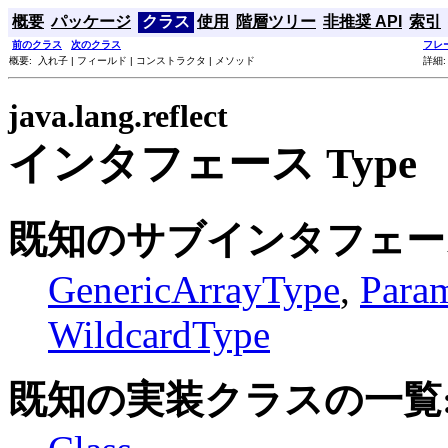
概要
パッケージ
クラス
使用
階層ツリー
非推奨 API
索引
前のクラス
次のクラス
フレ
概要: 入れ子 | フィールド | コンストラクタ | メソッド
詳細:
java.lang.reflect
インタフェース Type
既知のサブインタフェー
GenericArrayType
,
Para
WildcardType
既知の実装クラスの一覧