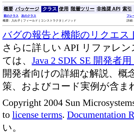
概要
パッケージ
クラス
使用
階層ツリー
非推奨 API
索引
前のクラス
次のクラス
フレ
概要: 入れ子 | フィールド | コンストラクタ | メソッド
詳細:
バグの報告と機能のリクエス
さらに詳しい API リファ
ては、
Java 2 SDK SE 開
開発者向けの詳細な解説、概
策、およびコード実例が含ま
Copyright 2004 Sun Microsystems, 
to
license terms
.
Documentation Re
い。