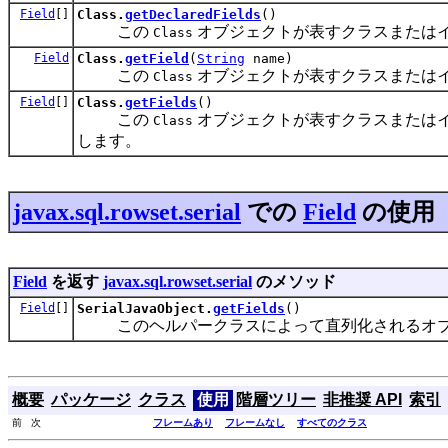
Field
[]
Class.
getDeclaredFields
()
この
オブジェクトが表すクラスまたは
Class
Field
Class.
getField
(
String
name)
この
オブジェクトが表すクラスまたはイン
Class
Field
[]
Class.
getFields
()
この
オブジェクトが表すクラスまたはイン
Class
します。
javax.sql.rowset.serial
での
Field
の使用
Field
を返す
javax.sql.rowset.serial
のメソッド
Field
[]
SerialJavaObject.
getFields
()
このヘルパークラスによって直列化されるオブ
概要
パッケージ
クラス
使用
階層ツリー
非推奨 API
索引
前 次
フレームあり
フレームなし
すべてのクラス