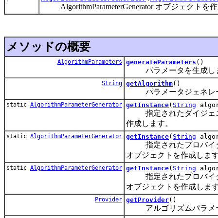
AlgorithmParameterGenerator オブジェク
メソッドの概要
AlgorithmParameters
generateParameters
()
パラメータを生成し
String
getAlgorithm
()
パラメータジェネレー
static
AlgorithmParameterGenerator
getInstance
(
String
algor
指定されたダイジェストアルゴリ
作成します。
static
AlgorithmParameterGenerator
getInstance
(
String
algo
指定されたプロバイダから提供さ
オブジェクトを作成しま
static
AlgorithmParameterGenerator
getInstance
(
String
algo
指定されたプロバイダから提供さ
オブジェクトを作成しま
Provider
getProvider
()
アルゴリズムパラメータ