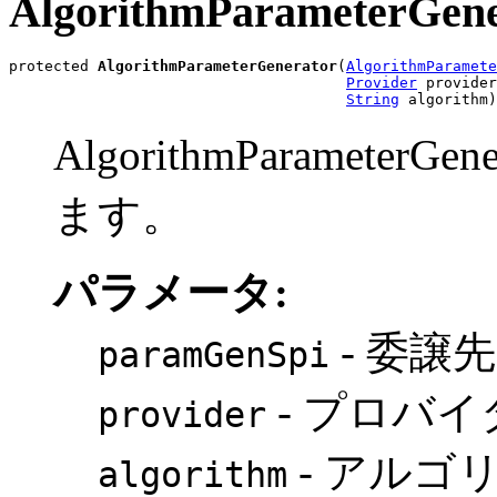
AlgorithmParameterGene
protected 
AlgorithmParameterGenerator
(
AlgorithmParamete
Provider
 provider
String
 algorithm)
AlgorithmParamete
ます。
パラメータ:
- 委譲先
paramGenSpi
- プロバイ
provider
- アルゴ
algorithm