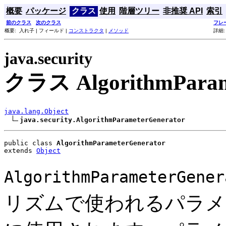
概要
パッケージ
クラス
使用
階層ツリー
非推奨 API
索引
前のクラス
次のクラス
フレ
概要: 入れ子 | フィールド |
コンストラクタ
|
メソッド
詳細:
java.security
クラス AlgorithmParam
java.lang.Object
java.security.AlgorithmParameterGenerator
public class 
AlgorithmParameterGenerator
extends 
Object
AlgorithmParameterGener
リズムで使われるパラメ