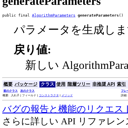
generateParameters
public final 
AlgorithmParameters
generateParameters
()
パラメータを生成しま
戻り値:
新しい AlgorithmPa
概要
パッケージ
クラス
使用
階層ツリー
非推奨 API
索引
前のクラス
次のクラス
フレ
概要: 入れ子 | フィールド |
コンストラクタ
|
メソッド
詳細:
バグの報告と機能のリクエス
さらに詳しい API リファ