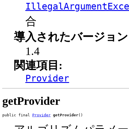
IllegalArgumentExc
合
導入されたバージョン
1.4
関連項目:
Provider
getProvider
public final 
Provider
getProvider
()