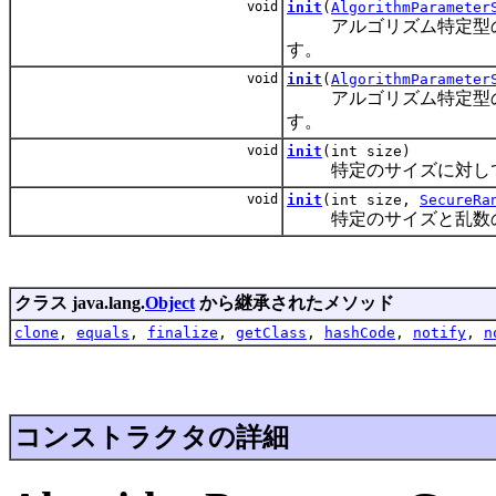
void
init
(
AlgorithmParameter
アルゴリズム特定型のパ
す。
void
init
(
AlgorithmParameter
アルゴリズム特定型のパ
す。
void
init
(int size)
特定のサイズに対して
void
init
(int size,
SecureRa
特定のサイズと乱数の発
クラス java.lang.
Object
から継承されたメソッド
clone
,
equals
,
finalize
,
getClass
,
hashCode
,
notify
,
n
コンストラクタの詳細