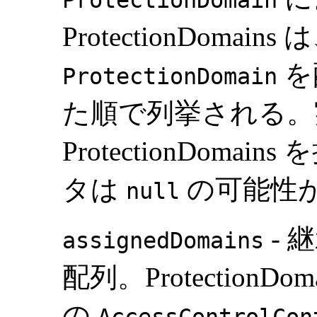
ProtectionDomain
ProtectionDoma
を
ProtectionDomain
た順で列挙される。実行
ProtectionDom
タは
の可能性
null
- 継
assignedDomains
配列。ProtectionDo
の