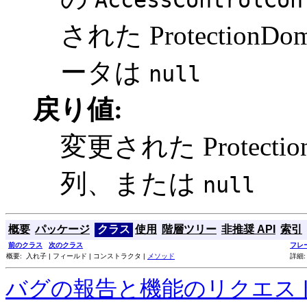
AccessControlCon
された Protectio
ータは
null
戻り値:
変更された Protect
列、または
null
概要
パッケージ
クラス
使用
階層ツリー
非推奨 API
索引
前のクラス
次のクラス
フレ
概要: 入れ子 | フィールド | コンストラクタ |
メソッド
詳細:
バグの報告と機能のリクエス