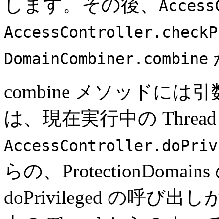
します。その後、
Access
AccessController.checkP
DomainCombiner.combine
combine メソッドには
は、現在実行中の Thread
AccessController.doPriv
らの、ProtectionDom
doPrivileged の呼