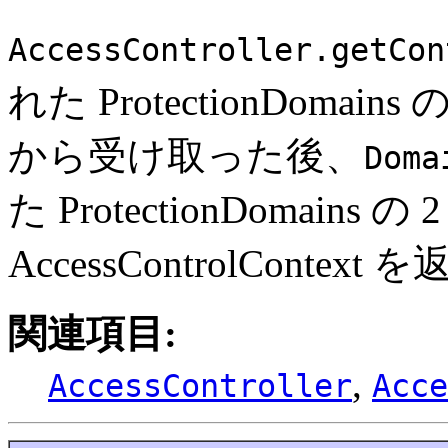
AccessController.getCon
れた ProtectionDomai
から受け取った後、
Doma
た ProtectionDomains
AccessControlContex
関連項目:
,
AccessController
Acce