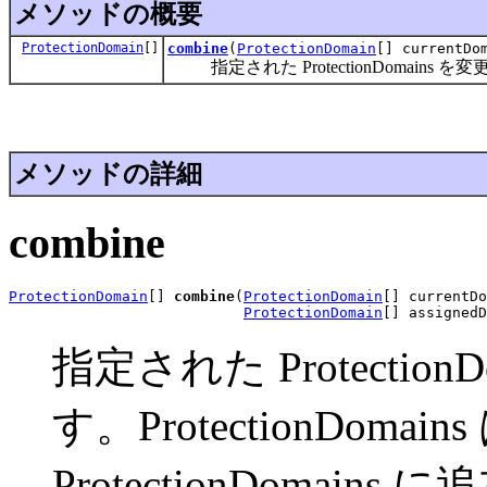
メソッドの概要
ProtectionDomain
[]
combine
(
ProtectionDomain
[] currentDo
指定された ProtectionDomains 
メソッドの詳細
combine
ProtectionDomain
[] 
combine
(
ProtectionDomain
[] currentDo
ProtectionDomain
[] assignedD
指定された Protecti
す。ProtectionDoma
ProtectionDoma