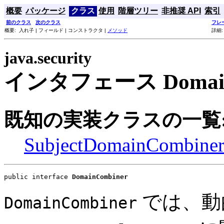
概要
パッケージ
クラス
使用
階層ツリー
非推奨 API
索引
前のクラス
次のクラス
フレ
概要: 入れ子 | フィールド | コンストラクタ |
メソッド
詳細:
java.security
インタフェース Domain
既知の実装クラスの一覧
SubjectDomainCombine
public interface 
DomainCombiner
では、動
DomainCombiner