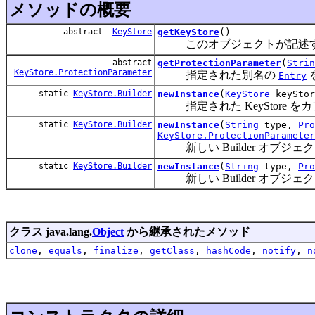
メソッドの概要
abstract
KeyStore
getKeyStore
()
このオブジェクトが記述する K
abstract
getProtectionParameter
(
Strin
KeyStore.ProtectionParameter
指定された別名の
を
Entry
static
KeyStore.Builder
newInstance
(
KeyStore
keySto
指定された KeyStore をカ
static
KeyStore.Builder
newInstance
(
String
type,
Pro
KeyStore.ProtectionParameter
新しい Builder オブジェ
static
KeyStore.Builder
newInstance
(
String
type,
Pro
新しい Builder オブジェ
クラス java.lang.
Object
から継承されたメソッド
clone
,
equals
,
finalize
,
getClass
,
hashCode
,
notify
,
n