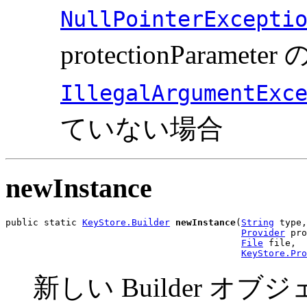
NullPointerExcepti
protectionParam
IllegalArgumentExc
ていない場合
newInstance
public static 
KeyStore.Builder
newInstance
(
String
 type,

Provider
 pro
File
 file,

KeyStore.Pro
新しい Builder オ