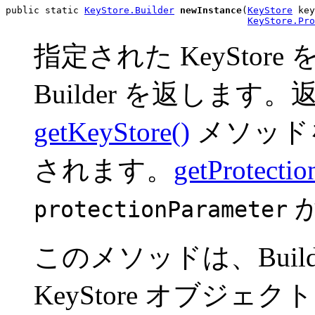
public static 
KeyStore.Builder
newInstance
(
KeyStore
 key
KeyStore.Pro
指定された KeySto
Builder を返しま
getKeyStore()
メソッド
されます。
getProtectio
protectionParameter
このメソッドは、Build
KeyStore オブジ