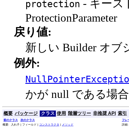
- キー
protection
ProtectionParameter
戻り値:
新しい Builder オ
例外:
NullPointerExcepti
かが null である場合
概要
パッケージ
クラス
使用
階層ツリー
非推奨 API
索引
前のクラス
次のクラス
フレ
概要: 入れ子 | フィールド |
コンストラクタ
|
メソッド
詳細: