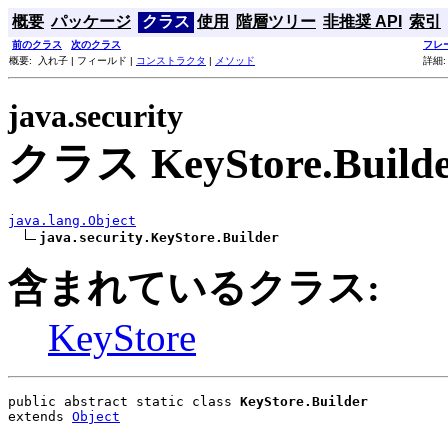
概要
パッケージ
クラス
使用
階層ツリー
非推奨 API
索引
前のクラス
次のクラス
フレ
概要: 入れ子 | フィールド |
コンストラクタ
|
メソッド
詳細:
java.security
クラス KeyStore.Build
java.lang.Object
java.security.KeyStore.Builder
含まれているクラス:
KeyStore
public abstract static class 
KeyStore.Builder
extends 
Object