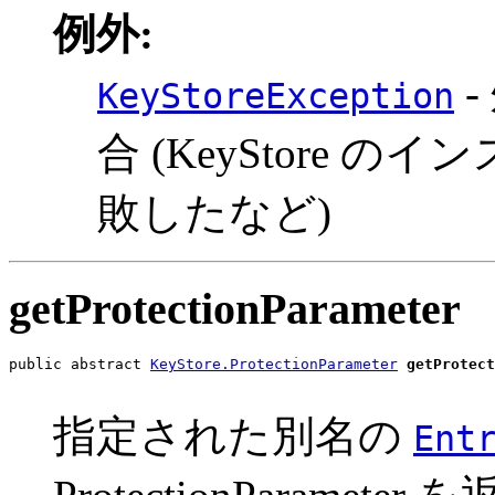
例外:
-
KeyStoreException
合 (KeyStore
敗したなど)
getProtectionParameter
public abstract 
KeyStore.ProtectionParameter
getProtect
                                                       
指定された別名の
Ent