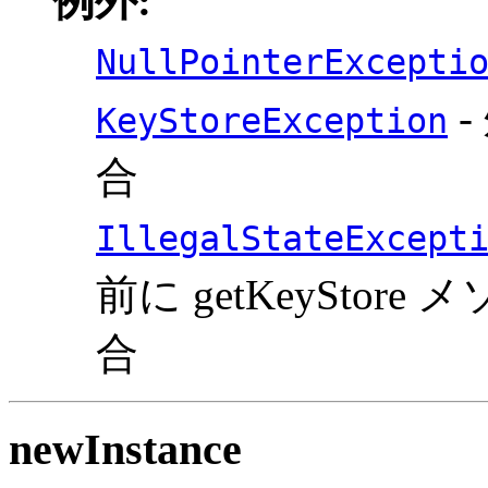
例外:
NullPointerExcepti
-
KeyStoreException
合
IllegalStateExcept
前に getKeySto
合
newInstance