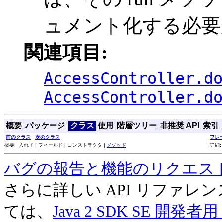
ュメント化する必要
関連項目:
AccessController.d
AccessController.d
概要
パッケージ
クラス
使用
階層ツリー
非推奨 API
索引
前のクラス
次のクラス
フレ
概要: 入れ子 | フィールド | コンストラクタ |
メソッド
詳細:
バグの報告と機能のリクエス
さらに詳しい API リファ
ては、
Java 2 SDK SE 開