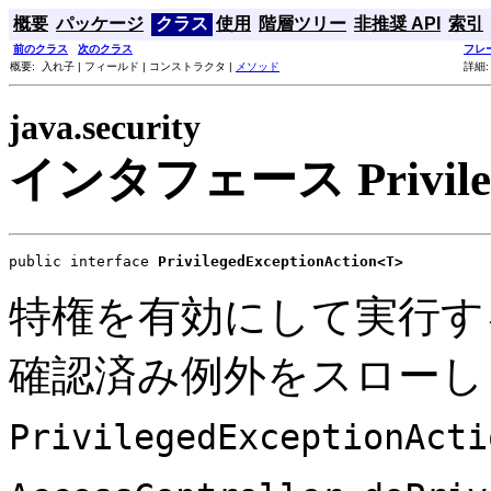
概要
パッケージ
クラス
使用
階層ツリー
非推奨 API
索引
前のクラス
次のクラス
フレ
概要: 入れ子 | フィールド | コンストラクタ |
メソッド
詳細:
java.security
インタフェース Privilege
public interface 
PrivilegedExceptionAction<T>
特権を有効にして実行す
確認済み例外をスローし
PrivilegedExceptionActi