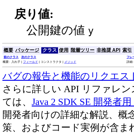
戻り値:
公開鍵の値
y
概要
パッケージ
クラス
使用
階層ツリー
非推奨 API
索引
前のクラス
次のクラス
フレ
概要: 入れ子 |
フィールド
| コンストラクタ |
メソッド
詳細
バグの報告と機能のリクエス
さらに詳しい API リファ
ては、
Java 2 SDK SE 開
開発者向けの詳細な解説、概
策、およびコード実例が含ま