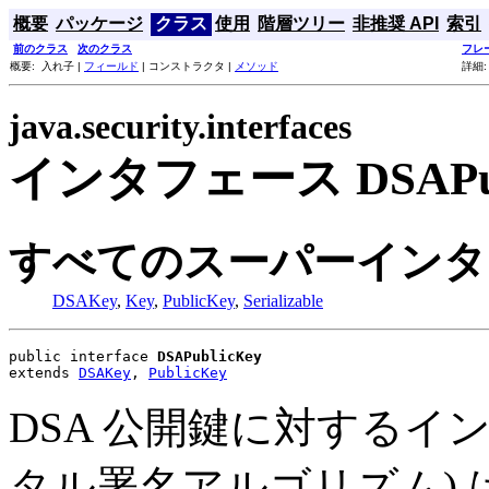
概要
パッケージ
クラス
使用
階層ツリー
非推奨 API
索引
前のクラス
次のクラス
フレ
概要: 入れ子 |
フィールド
| コンストラクタ |
メソッド
詳細
java.security.interfaces
インタフェース DSAPub
すべてのスーパーインタ
DSAKey
,
Key
,
PublicKey
,
Serializable
public interface 
DSAPublicKey
extends 
DSAKey
, 
PublicKey
DSA 公開鍵に対するイン
タル署名アルゴリズム) は、N