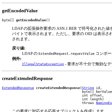
getEncodedValue
byte[] 
getEncodedValue
()
LDAP の拡張操作要求の ASN.1 BER で符号化され
バイトで表示されます。ただし、要求の OID は表示
されます。
戻り値:
LDAP の
コンポーネ
ExtendedRequest.requestValue
例外:
- 要求が不十分で無効な
IllegalStateException
createExtendedResponse
ExtendedResponse
createExtendedResponse
(
String
 id,

                                        byte[] berValue
                                        int offset,

                                        int length)

                                        throws 
NamingEx
この要求に対応する応答オブジェクトを作成します。