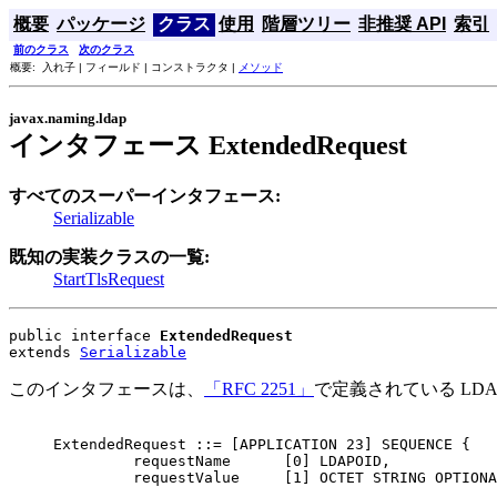
概要
パッケージ
クラス
使用
階層ツリー
非推奨 API
索引
前のクラス
次のクラス
概要: 入れ子 | フィールド | コンストラクタ |
メソッド
javax.naming.ldap
インタフェース ExtendedRequest
すべてのスーパーインタフェース:
Serializable
既知の実装クラスの一覧:
StartTlsRequest
public interface 
ExtendedRequest
extends 
Serializable
このインタフェースは、
「RFC 2251」
で定義されている LD
     ExtendedRequest ::= [APPLICATION 23] SEQUENCE {

              requestName      [0] LDAPOID,

              requestValue     [1] OCTET STRING OPTIONA