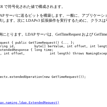
BER で符号化された値で構成されます。
AP サーバに送るビットを構築します。一般に、アプリケー
ます。次に LDAPv3 拡張操作を実行するために、クラス
す。LDAP サーバは、GetTimeRequest および GetTi
quest { public GetTimeRequest() {... };

ring id,          byte[] berValue, int offset, int lengt
xtendedResponse { long time;

, int offset,             int length) throws NamingExcep
ectx.extendedOperation(new GetTimeRequest());

ax.naming.ldap.ExtendedRequest)