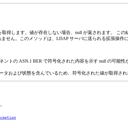
た値を取得します。値が存在しない場合、null が返されます。 この
されません。このメソッドは、LDAP サーバに送られる拡張操
ントの ASN.1 BER で符号化された内容を示す null の可
データおよび状態を含んでいるため、符号化された値が取得され
,

ception