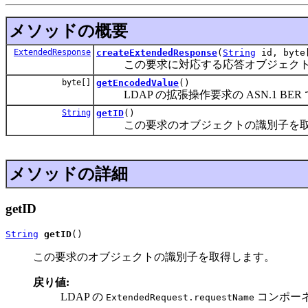
メソッドの概要
ExtendedResponse
createExtendedResponse
(
String
id, byte[
この要求に対応する応答オブジェクト
byte[]
getEncodedValue
()
LDAP の拡張操作要求の ASN.1 BE
String
getID
()
この要求のオブジェクトの識別子を取
メソッドの詳細
getID
String
getID
()
この要求のオブジェクトの識別子を取得します。
戻り値:
LDAP の
コンポーネ
ExtendedRequest.requestName