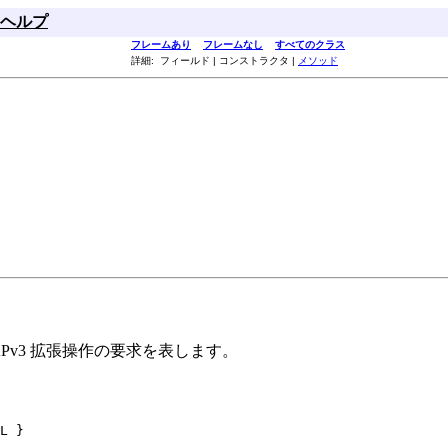
ヘルプ
フレームあり
フレームなし
すべてのクラス
詳細: フィールド | コンストラクタ |
メソッド
APv3 拡張操作の要求を表します。
L }
