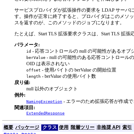
サービスプロバイダが拡張操作の要求を LDAP サーバに
す。操作が正常に終了すると、プロバイダはこのメソッドを応
スを返すのが、このメソッドのジョブになります。
たとえば、Start TLS 拡張要求クラスは、Start TLS
パラメータ:
- 応答コントロールの null の可能性があるオ
id
- null の可能性のある応答コントロール
berValue
OID は表示されない
- 使用バイトの berValue の開始位置
offset
- berValue の使用バイト数
length
戻り値:
null 以外のオブジェクト
例外:
- エラーのため拡張応答が作成
NamingException
関連項目:
ExtendedResponse
概要
パッケージ
クラス
使用
階層ツリー
非推奨 API
索引