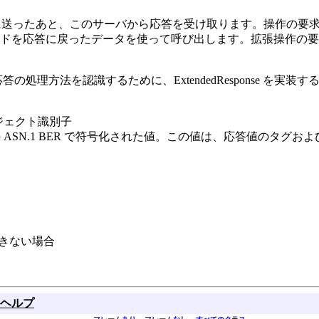
送ったあと、このサーバから応答を受け取ります。操作の要求が失敗する
答に戻ったデータを使って呼び出します。拡張操作の要求に任意の 
 拡張応答の処理方法を認識するために、ExtendedResponse を
ブジェクト識別子
の ASN.1 BER で符号化された値。この値は、応答値のタグお
できない場合
ヘルプ