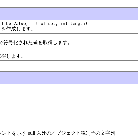
] berValue, int offset, int length)
を作成します。
R で符号化された値を取得します。
得します。
ントを示す null 以外のオブジェクト識別子の文字列