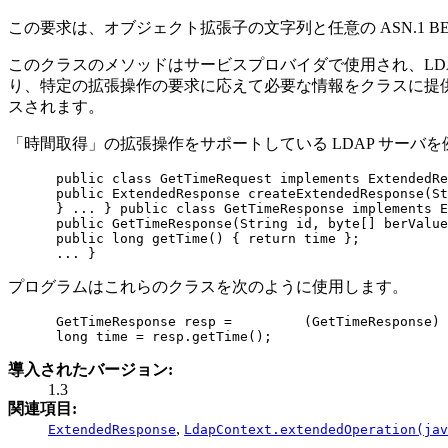
この要求は、オブジェクト拡張子の文字列と任意の ASN.1 
このクラスのメソッドはサービスプロバイダで使用され、LD
り、特定の拡張操作の要求に応えて必要な情報をクラスに提供し
スされます。
「時間取得」の拡張操作をサポートしている LDAP サーバを例にとりま
 public class GetTimeRequest implements ExtendedRe
 public ExtendedResponse createExtendedResponse(St
 } ... } public class GetTimeResponse implements E
 public GetTimeResponse(String id, byte[] berValue
 public long getTime() { return time };

 ... }
プログラムはこれらのクラスを次のように使用します。
 GetTimeResponse resp =         (GetTimeResponse) 
 long time = resp.getTime();
導入されたバージョン:
1.3
関連項目:
,
ExtendedResponse
LdapContext.extendedOperation(jav