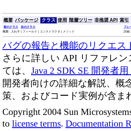
概要
パッケージ
クラス
使用
階層ツリー
非推奨 API
索引
前のクラス
次のクラス
フレ
概要: 入れ子 | フィールド | コンストラクタ | メソッド
詳細:
バグの報告と機能のリクエス
さらに詳しい API リファ
ては、
Java 2 SDK SE 開
開発者向けの詳細な解説、概
策、およびコード実例が含ま
Copyright 2004 Sun Microsystems, 
to
license terms
.
Documentation Re