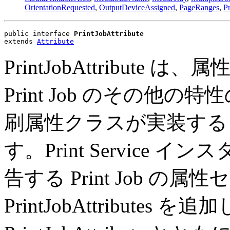
OrientationRequested
,
OutputDeviceAssigned
,
PageRanges
,
Pr
public interface 
PrintJobAttribute
extends 
Attribute
PrintJobAttribute は
Print Job のその
刷属性クラスが実装する
す。Print Service イ
告する Print Job の
PrintJobAttributes