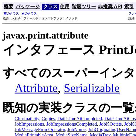
概要
パッケージ
クラス
使用
階層ツリー
非推奨 API
索引
前のクラス
次のクラス
フレ
概要: 入れ子 | フィールド | コンストラクタ | メソッド
詳細:
javax.print.attribute
インタフェース PrintJob
すべてのスーパーインタ
Attribute
,
Serializable
既知の実装クラスの一覧
Chromaticity
,
Copies
,
DateTimeAtCompleted
,
DateTimeAtCrea
JobImpressions
,
JobImpressionsCompleted
,
JobKOctets
,
JobKO
JobMessageFromOperator
,
JobName
,
JobOriginatingUserNam
MediaPrintableArea
,
MediaSizeName
,
MediaTray
,
MultipleDo