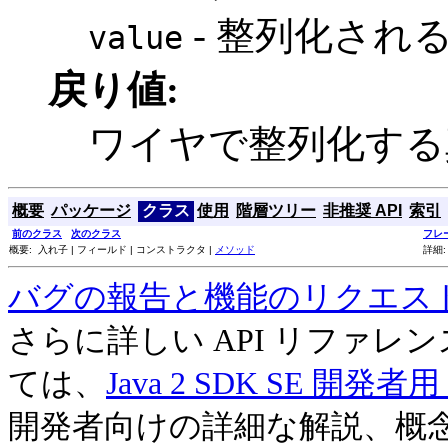
- 整列化され
value
戻り値:
ワイヤで整列化する
概要
パッケージ
クラス
使用
階層ツリー
非推奨 API
索引
前のクラス
次のクラス
フレ
概要: 入れ子 | フィールド | コンストラクタ |
メソッド
詳細:
バグの報告と機能のリクエス
さらに詳しい API リファ
ては、
Java 2 SDK SE 開
開発者向けの詳細な解説、概