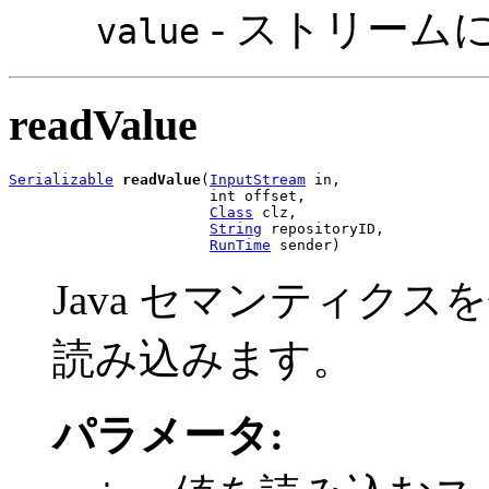
- ストリーム
value
readValue
Serializable
readValue
(
InputStream
 in,

                       int offset,

Class
 clz,

String
 repositoryID,

RunTime
 sender)
Java セマンティク
読み込みます。
パラメータ: