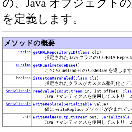
の、Java オブジェク
を定義します。
メソッドの概要
String
getRMIRepositoryID
(
Class
clz)
指定された Java クラスの CORBA Reposit
RunTime
getRunTimeCodeBase
()
この ValueHandler の CodeBase を返しま
boolean
isCustomMarshaled
(
Class
clz)
指定されたクラスがカスタム整列化とデフ
Serializable
readValue
(
InputStream
in, int offset,
Clas
Java セマンティクスを使用してストリー
Serializable
writeReplace
(
Serializable
value)
値に
メソッドが含まれてい
writeReplace
void
writeValue
(
OutputStream
out,
Serializable
Java セマンティクスを使用してストリー