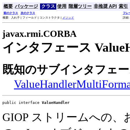
概要
パッケージ
クラス
使用
階層ツリー
非推奨 API
索引
前のクラス
次のクラス
フレ
概要: 入れ子 | フィールド | コンストラクタ |
メソッド
詳細:
javax.rmi.CORBA
インタフェース ValueHa
既知のサブインタフェー
ValueHandlerMultiForma
public interface 
ValueHandler
GIOP ストリームへの、