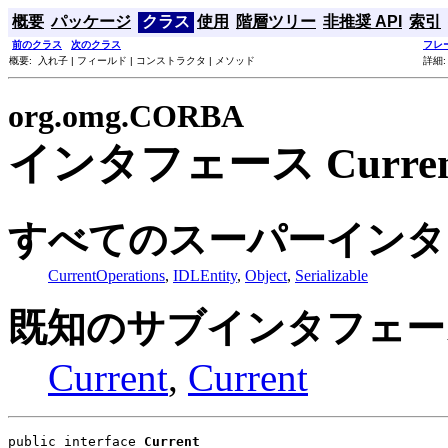
概要
パッケージ
クラス
使用
階層ツリー
非推奨 API
索引
前のクラス
次のクラス
フレ
概要: 入れ子 | フィールド | コンストラクタ | メソッド
詳細:
org.omg.CORBA
インタフェース Curren
すべてのスーパーインタ
CurrentOperations
,
IDLEntity
,
Object
,
Serializable
既知のサブインタフェー
Current
,
Current
public interface 
Current