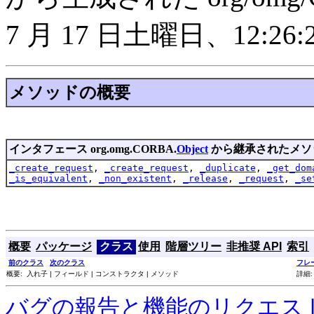
7 月 17 日土曜日、12:26:2
メソッドの概要
インタフェース org.omg.CORBA.
Object
から継承されたメソ
_create_request
,
_create_request
,
_duplicate
,
_get_dom
_is_equivalent
,
_non_existent
,
_release
,
_request
,
_se
概要
パッケージ
クラス
使用
階層ツリー
非推奨 API
索引
前のクラス
次のクラス
フレ
概要: 入れ子 | フィールド | コンストラクタ | メソッド
詳細:
バグの報告と機能のリクエス