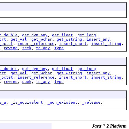
t_double
,
get_dyn_any
,
get_float
,
get_long
,
ort
,
get_val
,
get_wchar
,
get_wstring
,
insert_any
,
_octet
,
insert_reference
,
insert_short
,
insert_string
,
,
rewind
,
seek
,
to_any
,
type
t_double
,
get_dyn_any
,
get_float
,
get_long
,
ort
,
get_val
,
get_wchar
,
get_wstring
,
insert_any
,
_octet
,
insert_reference
,
insert_short
,
insert_string
,
,
rewind
,
seek
,
to_any
,
type
s_a
,
_is_equivalent
,
_non_existent
,
_release
,
TM
Java
2 Platform