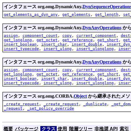
インタフェース org.omg.DynamicAny.
DynSequenceOperation
get_elements_as_dyn_any
,
get_elements
,
get_length
,
set
インタフェース org.omg.DynamicAny.
DynAnyOperations
から
assign
,
component_count
,
copy
,
current_component
,
dest
get_longlong
,
get_octet
,
get_reference
,
get_short
,
get
insert_boolean
,
insert_char
,
insert_double
,
insert_dyn
insert_typecode
,
insert_ulong
,
insert_ulonglong
,
inser
インタフェース org.omg.DynamicAny.
DynAnyOperations
から
assign
,
component_count
,
copy
,
current_component
,
dest
get_longlong
,
get_octet
,
get_reference
,
get_short
,
get
insert_boolean
,
insert_char
,
insert_double
,
insert_dyn
insert_typecode
,
insert_ulong
,
insert_ulonglong
,
inser
インタフェース org.omg.CORBA.
Object
から継承されたメソ
_create_request
,
_create_request
,
_duplicate
,
_get_dom
_request
,
_set_policy_override
概要
パッケージ
クラス
使用
階層ツリー
非推奨 API
索引