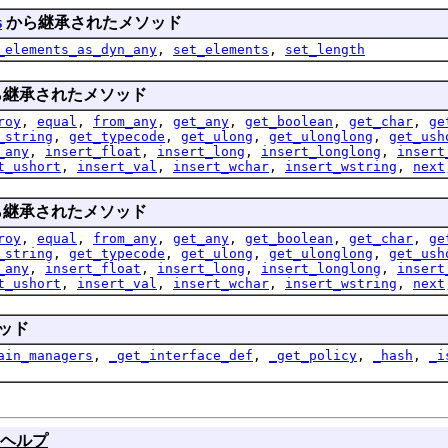
s
から継承されたメソッド
_elements_as_dyn_any
,
set_elements
,
set_length
継承されたメソッド
roy
,
equal
,
from_any
,
get_any
,
get_boolean
,
get_char
,
ge
_string
,
get_typecode
,
get_ulong
,
get_ulonglong
,
get_ush
_any
,
insert_float
,
insert_long
,
insert_longlong
,
insert
t_ushort
,
insert_val
,
insert_wchar
,
insert_wstring
,
next
継承されたメソッド
roy
,
equal
,
from_any
,
get_any
,
get_boolean
,
get_char
,
ge
_string
,
get_typecode
,
get_ulong
,
get_ulonglong
,
get_ush
_any
,
insert_float
,
insert_long
,
insert_longlong
,
insert
t_ushort
,
insert_val
,
insert_wchar
,
insert_wstring
,
next
ッド
ain_managers
,
_get_interface_def
,
_get_policy
,
_hash
,
_i
ヘルプ