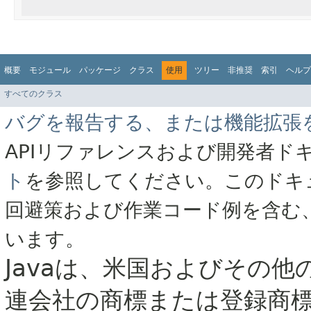
概要
モジュール
パッケージ
クラス
使用
ツリー
非推奨
索引
ヘルプ
すべてのクラス
バグを報告する、または機能拡張
APIリファレンスおよび開発者ド
ト
を参照してください。このドキ
回避策および作業コード例を含む
います。
Javaは、米国およびその他
連会社の商標または登録商