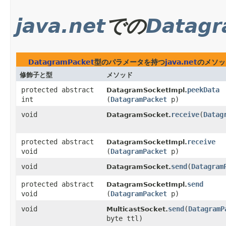
java.net
での
Datagr
DatagramPacket
型のパラメータを持つ
java.net
のメソッ
修飾子と型
メソッド
protected abstract
peekData
DatagramSocketImpl.
int
(
DatagramPacket
p)
void
receive
​(
Datag
DatagramSocket.
protected abstract
receive
DatagramSocketImpl.
void
(
DatagramPacket
p)
void
send
​(
Datagram
DatagramSocket.
protected abstract
send
DatagramSocketImpl.
void
(
DatagramPacket
p)
void
send
​(
DatagramP
MulticastSocket.
byte ttl)