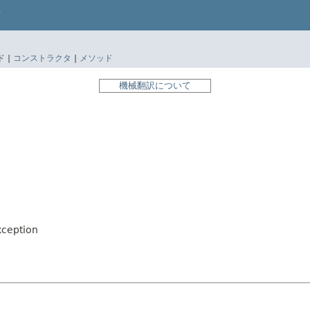
 |
コンストラクタ
|
メソッド
機械翻訳について
xception