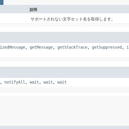
説明
サポートされない文字セット名を取得します。
izedMessage
,
getMessage
,
getStackTrace
,
getSuppressed
,
i
,
notifyAll
,
wait
,
wait
,
wait