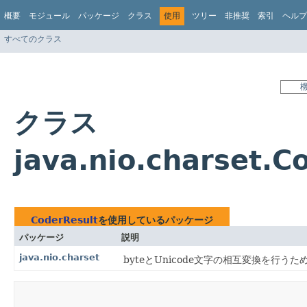
概要
モジュール
パッケージ
クラス
使用
ツリー
非推奨
索引
ヘルプ
すべてのクラス
クラス
java.nio.charset.
CoderResult
を使用しているパッケージ
パッケージ
説明
java.nio.charset
byteとUnicode文字の相互変換を行