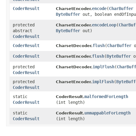
CoderResult
encode
​(
CharBuffer
CharsetEncoder.
ByteBuffer
out, boolean endOfInpu
protected
encodeLoop
​(
CharBuf
CharsetEncoder.
abstract
ByteBuffer
out)
CoderResult
CoderResult
flush
​(
CharBuffer
o
CharsetDecoder.
CoderResult
flush
​(
ByteBuffer
o
CharsetEncoder.
protected
implFlush
​(
CharBuf
CharsetDecoder.
CoderResult
protected
implFlush
​(
ByteBuff
CharsetEncoder.
CoderResult
static
malformedForLength
CoderResult.
CoderResult
(int length)
static
unmappableForLength
CoderResult.
CoderResult
(int length)