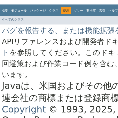
概要
モジュール
パッケージ
クラス
使用
ツリー
非推奨
索引
ヘルプ
すべてのクラス
バグを報告する、または機能拡張
APIリファレンスおよび開発者ド
ト
を参照してください。このドキ
回避策および作業コード例を含む
います。
Javaは、米国およびその他
連会社の商標または登録商
Copyright
© 1993, 2025, Or