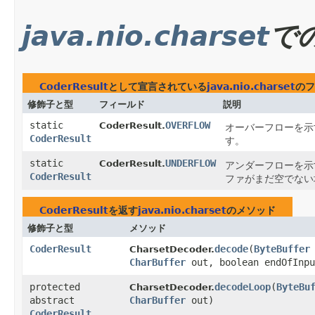
java.nio.charset
で
CoderResult
として宣言されている
java.nio.charset
のフ
修飾子と型
フィールド
説明
static
OVERFLOW
CoderResult.
オーバーフローを示
CoderResult
す。
static
UNDERFLOW
CoderResult.
アンダーフローを示
CoderResult
ファがまだ空でない
CoderResult
を返す
java.nio.charset
のメソッド
修飾子と型
メソッド
CoderResult
decode
​(
ByteBuffer
CharsetDecoder.
CharBuffer
out, boolean endOfInpu
protected
decodeLoop
​(
ByteBu
CharsetDecoder.
abstract
CharBuffer
out)
CoderResult