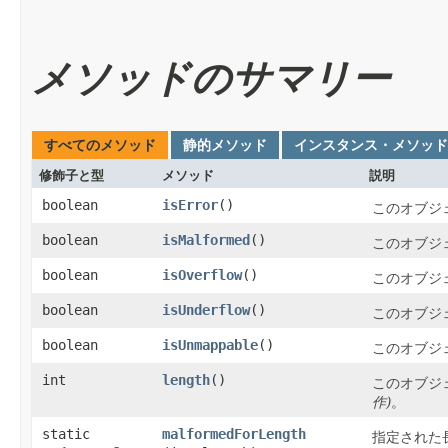
メソッドのサマリー
すべてのメソッド
静的メソッド
インスタンス・メソッド
修飾子と型
メソッド
説明
boolean
isError
()
このオブジ
boolean
isMalformed
()
このオブジ
boolean
isOverflow
()
このオブジ
boolean
isUnderflow
()
このオブジ
boolean
isUnmappable
()
このオブジ
int
length
()
このオブジ
作)
。
static
malformedForLength
指定された