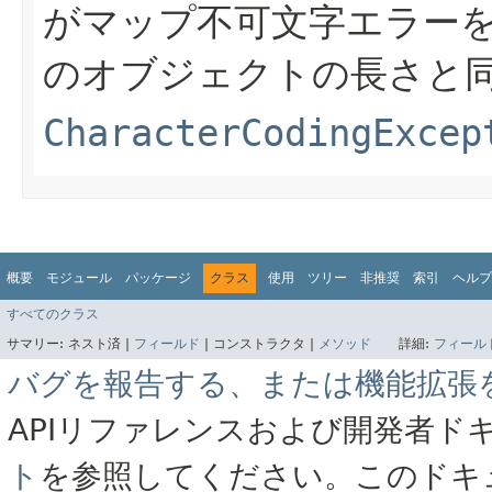
がマップ不可文字エラー
のオブジェクトの長さと
CharacterCodingExcep
概要
モジュール
パッケージ
クラス
使用
ツリー
非推奨
索引
ヘルプ
すべてのクラス
サマリー:
ネスト済 |
フィールド
|
コンストラクタ |
メソッド
詳細:
フィール
バグを報告する、または機能拡張
APIリファレンスおよび開発者ド
ト
を参照してください。このドキ