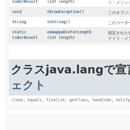
CoderResult
(int length)
リ・メソッ
void
throwException
()
このオブジ
String
toString
()
このコーダ
static
unmappableForLength
指定された
CoderResult
(int length)
クトリ・メ
クラスjava.lang
ェクト
clone
,
equals
,
finalize
,
getClass
,
hashCode
,
notify