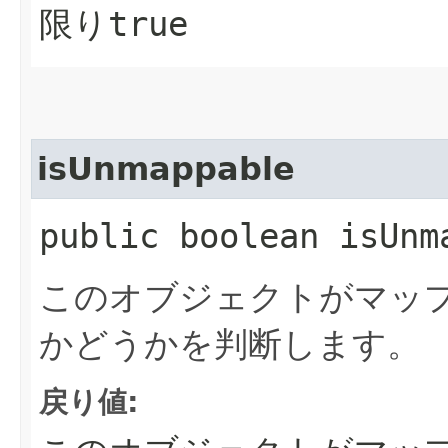
限り
true
isUnmappable
public boolean isUnm
このオブジェクトがマッ
かどうかを判断します。
戻り値: