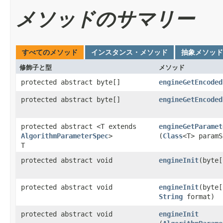
メソッドのサマリー
すべてのメソッド
インスタンス・メソッド
抽象メソッド
修飾子と型
メソッド
protected abstract byte[]
engineGetEncoded
protected abstract byte[]
engineGetEncoded
protected abstract <T extends
engineGetParamet
AlgorithmParameterSpec
>
(
Class
<T> paramS
T
protected abstract void
engineInit
​(byte
protected abstract void
engineInit
​(byte
String
format)
protected abstract void
engineInit