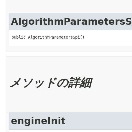
AlgorithmParametersS
public AlgorithmParametersSpi()
メソッドの詳細
engineInit