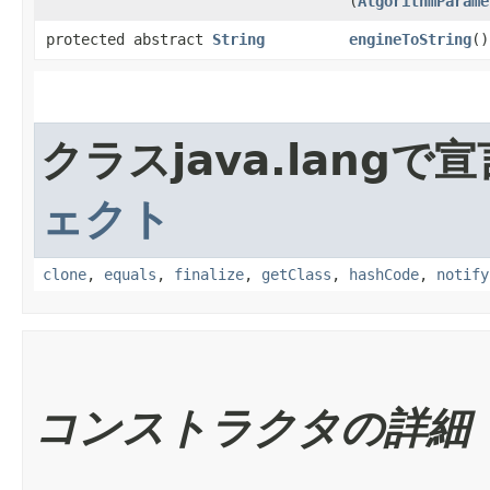
(
AlgorithmParame
protected abstract
String
engineToString
()
クラスjava.lang
ェクト
clone
,
equals
,
finalize
,
getClass
,
hashCode
,
notify
コンストラクタの詳細