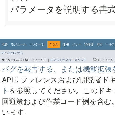
パラメータを説明する書
概要
モジュール
パッケージ
クラス
使用
ツリー
非推奨
索引
ヘルプ
すべてのクラス
サマリー:
ネスト済 |
フィールド |
コンストラクタ
|
メソッド
詳細:
フィールド
バグを報告する、または機能拡張
APIリファレンスおよび開発者ド
ト
を参照してください。このドキ
回避策および作業コード例を含む
います。