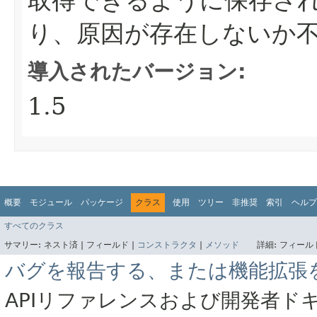
り、原因が存在しないか不
導入されたバージョン:
1.5
概要
モジュール
パッケージ
クラス
使用
ツリー
非推奨
索引
ヘルプ
すべてのクラス
サマリー:
ネスト済 |
フィールド |
コンストラクタ
|
メソッド
詳細:
フィールド
バグを報告する、または機能拡張
APIリファレンスおよび開発者ド