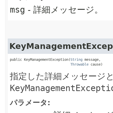
msg
- 詳細メッセージ。
KeyManagementExcep
public KeyManagementException​(
String
 message,

Throwable
 cause)
指定した詳細メッセージ
KeyManagementExcepti
パラメータ: