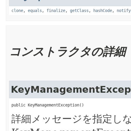
clone
,
equals
,
finalize
,
getClass
,
hashCode
,
notify
コンストラクタの詳細
KeyManagementExcep
public KeyManagementException()
詳細メッセージを指定し