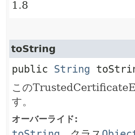
1.8
toString
public
String
toStri
このTrustedCertific
す。
オーバーライド:
toString
、クラス
Objec