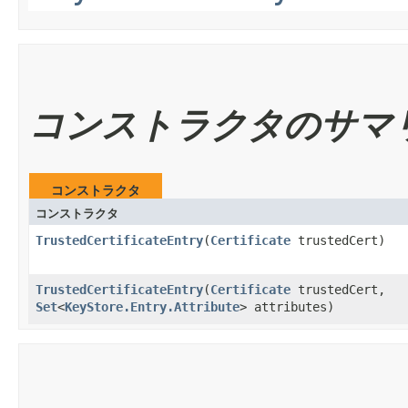
コンストラクタのサマ
コンストラクタ
コンストラクタ
TrustedCertificateEntry
​(
Certificate
trustedCert)
TrustedCertificateEntry
​(
Certificate
trustedCert,
Set
<
KeyStore.Entry.Attribute
> attributes)