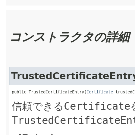
コンストラクタの詳細
TrustedCertificateEntr
public TrustedCertificateEntry​(
Certificate
 trustedC
信頼できる
Certificate
TrustedCertificateEn