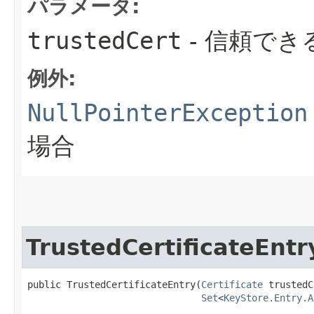
パラメータ:
trustedCert
- 信頼でき
例外:
NullPointerException
場合
TrustedCertificateEntr
public TrustedCertificateEntry​(
Certificate
 trustedC
Set
<
KeyStore.Entry.A