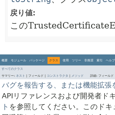
戻り値:
このTrustedCertifica
概要
モジュール
パッケージ
クラス
使用
ツリー
非推奨
索引
ヘルプ
すべてのクラス
サマリー:
ネスト
|
フィールド |
コンストラクタ
|
メソッド
詳細:
フィールド 
バグを報告する、または機能拡張
APIリファレンスおよび開発者ド
ト
を参照してください。このドキ