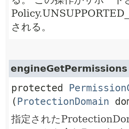
Policy.UNSUPPORTE
される。
engineGetPermissions
protected
Permission
(
ProtectionDomain
dom
指定されたProtection