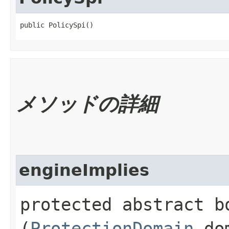
public PolicySpi()
メソッドの詳細
engineImplies
protected abstract b
(
ProtectionDomain
dom