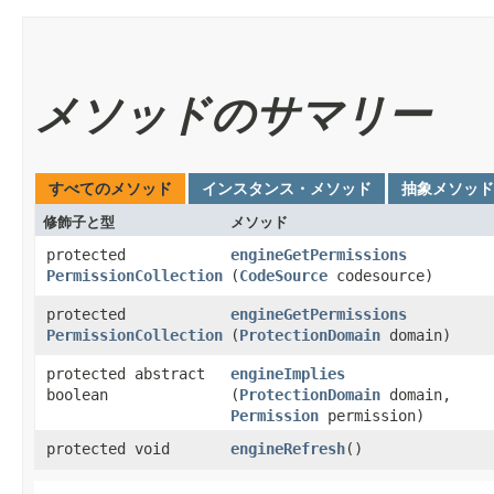
メソッドのサマリー
すべてのメソッド
インスタンス・メソッド
抽象メソッド
修飾子と型
メソッド
protected
engineGetPermissions
PermissionCollection
(
CodeSource
codesource)
protected
engineGetPermissions
PermissionCollection
(
ProtectionDomain
domain)
protected abstract
engineImplies
boolean
(
ProtectionDomain
domain,
Permission
permission)
protected void
engineRefresh
()