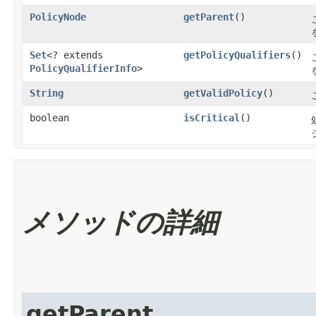
PolicyNode
getParent
()
Set
<? extends
getPolicyQualifiers
()
PolicyQualifierInfo
>
String
getValidPolicy
()
boolean
isCritical
()
メソッドの詳細
getParent