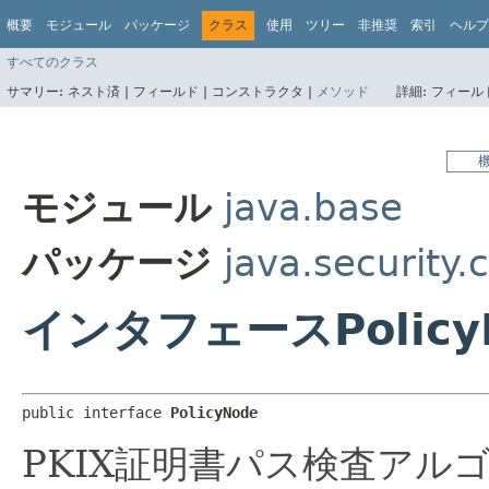
概要
モジュール
パッケージ
クラス
使用
ツリー
非推奨
索引
ヘルプ
すべてのクラス
サマリー:
ネスト済 |
フィールド |
コンストラクタ |
メソッド
詳細:
フィールド
モジュール
java.base
パッケージ
java.security.c
インタフェースPolicy
public interface 
PolicyNode
PKIX証明書パス検査アル