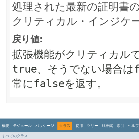
処理された最新の証明書
クリティカル・インジケ
戻り値:
拡張機能がクリティカル
true
、そうでない場合は
常に
false
を返す。
概要
モジュール
パッケージ
クラス
使用
ツリー
非推奨
索引
ヘルプ
すべてのクラス