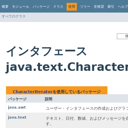
概要
モジュール
パッケージ
クラス
使用
ツリー
非推奨
索引
ヘルプ
すべてのクラス
インタフェース
java.text.Charact
CharacterIterator
を使用しているパッケージ
パッケージ
説明
java.awt
ユーザー・インタフェースの作成およびグラ
java.text
テキスト、日付、数値、およびメッセージを
す。