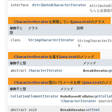
interface
AttributedCharacterIterator
AttributedC
ちらも反復処
CharacterIterator
を実装している
java.text
のクラス
修飾子と
クラス
説明
型
class
StringCharacterIterator
StringCharacterIt
す。
CharacterIterator
を返す
java.text
のメソッド
修飾子と型
メソッド
abstract
CharacterIterator
g
BreakIterator.
CharacterIterator
型のパラメータを持つ
java.text
のメソ
修飾子と型
メソッド
CollationElementIterator
getColla
RuleBasedCollator.
(
CharacterIterator
source
abstract void
setText
BreakIterator.