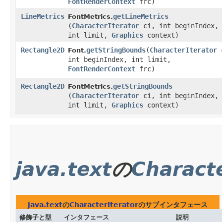
FontRenderContext
frc)
LineMetrics
getLineMetrics
FontMetrics.
(
CharacterIterator
ci, int beginIndex,
int limit,
Graphics
context)
Rectangle2D
getStringBounds
​(
CharacterIterator
Font.
int beginIndex, int limit,
FontRenderContext
frc)
Rectangle2D
getStringBounds
FontMetrics.
(
CharacterIterator
ci, int beginIndex,
int limit,
Graphics
context)
java.text
の
Characte
java.text
の
CharacterIterator
のサブインタフェース
修飾子と型
インタフェース
説明