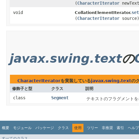
(
CharacterIterator
newText
void
set
CollationElementIterator.
(
CharacterIterator
source
javax.swing.text
の
CharacterIterator
を実装している
javax.swing.text
の
修飾子と型
クラス
説明
class
Segment
テキストのフラグメントを
概要
モジュール
パッケージ
クラス
使用
ツリー
非推奨
索引
ヘルプ
すべてのクラス