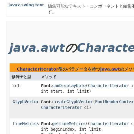
javax.swing.text
編集可能なテキスト・コンポーネントと編集
す。
java.awt
の
Characte
CharacterIterator
型のパラメータを持つ
java.awt
のメソ
修飾子と型
メソッド
int
canDisplayUpTo
​(
CharacterIterator
i
Font.
int start, int limit)
GlyphVector
createGlyphVector
​(
FontRenderContex
Font.
CharacterIterator
ci)
LineMetrics
getLineMetrics
​(
CharacterIterator
c
Font.
int beginIndex, int limit,