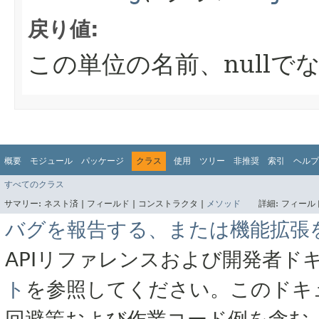
戻り値:
この単位の名前、nullで
概要
モジュール
パッケージ
クラス
使用
ツリー
非推奨
索引
ヘルプ
すべてのクラス
サマリー:
ネスト済 |
フィールド |
コンストラクタ |
メソッド
詳細:
フィールド
バグを報告する、または機能拡張
APIリファレンスおよび開発者ド
ト
を参照してください。このドキ