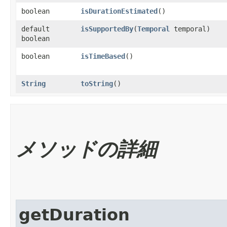
boolean
isDurationEstimated
()
default
isSupportedBy
​(
Temporal
temporal)
boolean
boolean
isTimeBased
()
String
toString
()
メソッドの詳細
getDuration