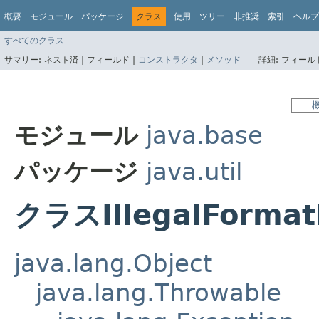
概要
モジュール
パッケージ
クラス
使用
ツリー
非推奨
索引
ヘルプ
すべてのクラス
サマリー:
ネスト済 |
フィールド |
コンストラクタ
|
メソッド
詳細:
フィールド
モジュール
java.base
パッケージ
java.util
クラスIllegalFormat
java.lang.Object
java.lang.Throwable