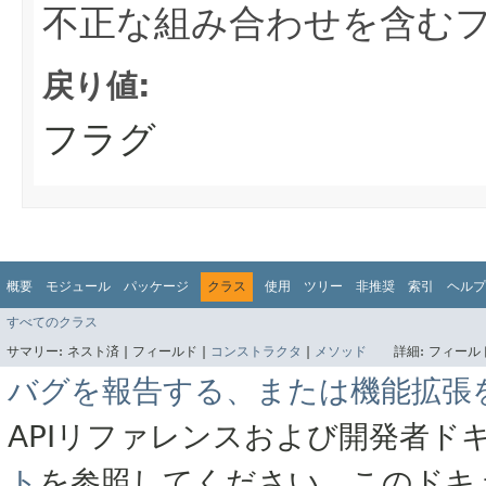
不正な組み合わせを含む
戻り値:
フラグ
概要
モジュール
パッケージ
クラス
使用
ツリー
非推奨
索引
ヘルプ
すべてのクラス
サマリー:
ネスト済 |
フィールド |
コンストラクタ
|
メソッド
詳細:
フィールド
バグを報告する、または機能拡張
APIリファレンスおよび開発者ド
ト
を参照してください。このドキ