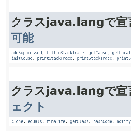
クラスjava.lang
可能
addSuppressed
,
fillInStackTrace
,
getCause
,
getLocal
initCause
,
printStackTrace
,
printStackTrace
,
printS
クラスjava.lang
ェクト
clone
,
equals
,
finalize
,
getClass
,
hashCode
,
notify