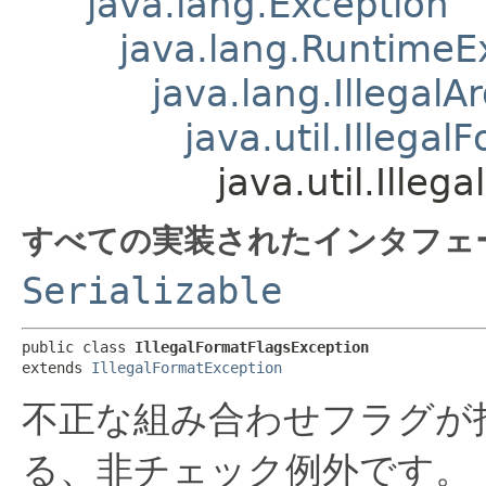
java.lang.Exception
java.lang.RuntimeE
java.lang.Illegal
java.util.Illega
java.util.Ille
すべての実装されたインタフェ
Serializable
public class 
IllegalFormatFlagsException
extends 
IllegalFormatException
不正な組み合わせフラグが
る、非チェック例外です。