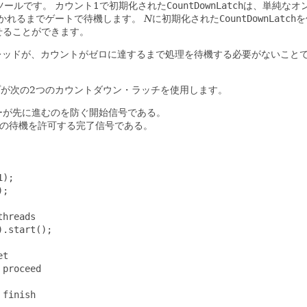
ツールです。
カウント1で初期化された
CountDownLatch
は、単純なオ
かれるまでゲートで待機します。
N
に初期化された
CountDownLatch
を
せることができます。
レッドが、カウントがゼロに達するまで処理を待機する必要がないこと
が次の2つのカウントダウン・ラッチを使用します。
ーが先に進むのを防ぐ開始信号である。
バの待機を許可する完了信号である。
);

;

hreads

.start();

t

proceed

finish
