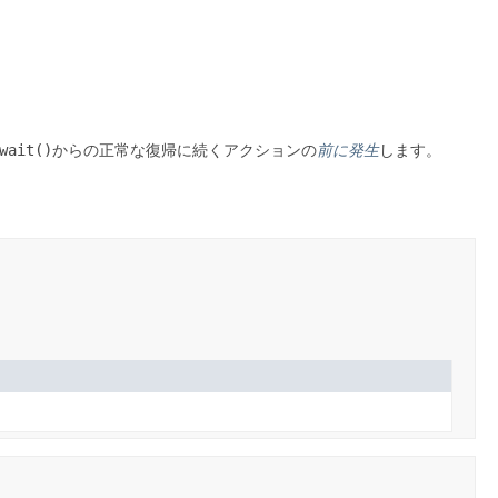
wait()
からの正常な復帰に続くアクションの
前に発生
します。