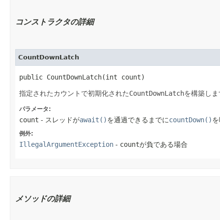
コンストラクタの詳細
CountDownLatch
public CountDownLatch​(int count)
指定されたカウントで初期化された
CountDownLatch
を構築しま
パラメータ:
count
- スレッドが
await()
を通過できるまでに
countDown()
を
例外:
IllegalArgumentException
-
count
が負である場合
メソッドの詳細