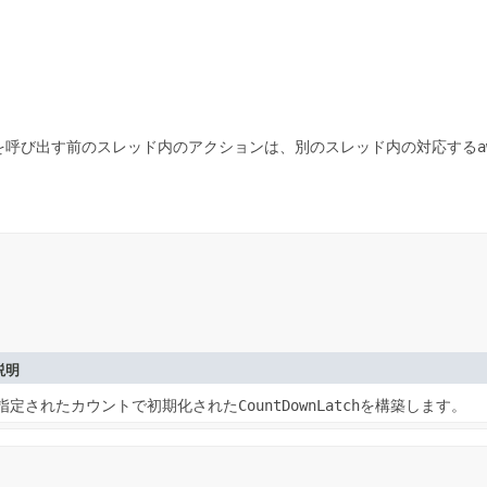
を呼び出す前のスレッド内のアクションは、別のスレッド内の対応する
a
説明
指定されたカウントで初期化された
CountDownLatch
を構築します。