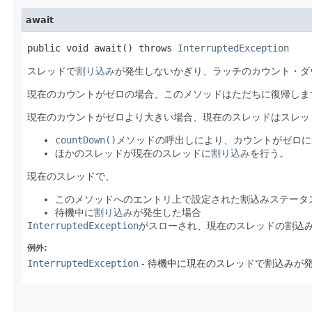
await
public void await() throws
InterruptedException
スレッドで
割り込み
が発生しないかぎり、ラッチのカウント・ダ
現在のカウントがゼロの場合、このメソッドはただちに復帰しま
現在のカウントがゼロより大きい場合、現在のスレッドはスレッ
countDown()
メソッドの呼出しにより、カウントがゼロに
ほかのスレッドが現在のスレッドに
割り込み
を行う。
現在のスレッドで、
このメソッドへのエントリ上で設定された割込みステータ
待機中に
割り込み
が発生した場合
InterruptedException
がスローされ、現在のスレッドの割込
例外:
InterruptedException
- 待機中に現在のスレッドで割込みが