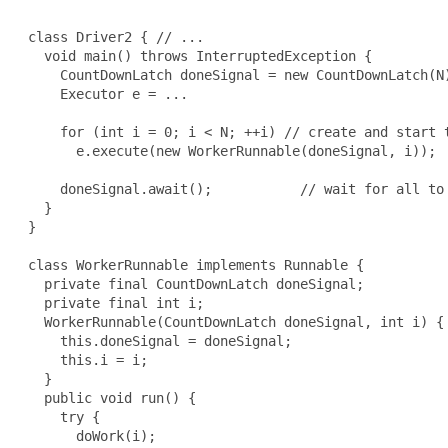
 class Driver2 { // ...

   void main() throws InterruptedException {

     CountDownLatch doneSignal = new CountDownLatch(N)
     Executor e = ...

     for (int i = 0; i < N; ++i) // create and start t
       e.execute(new WorkerRunnable(doneSignal, i));

     doneSignal.await();           // wait for all to 
   }

 }

 class WorkerRunnable implements Runnable {

   private final CountDownLatch doneSignal;

   private final int i;

   WorkerRunnable(CountDownLatch doneSignal, int i) {

     this.doneSignal = doneSignal;

     this.i = i;

   }

   public void run() {

     try {

       doWork(i);
