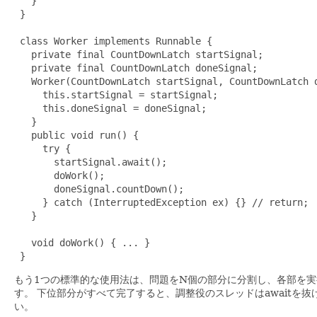
   }

 }

 class Worker implements Runnable {

   private final CountDownLatch startSignal;

   private final CountDownLatch doneSignal;

   Worker(CountDownLatch startSignal, CountDownLatch d
     this.startSignal = startSignal;

     this.doneSignal = doneSignal;

   }

   public void run() {

     try {

       startSignal.await();

       doWork();

       doneSignal.countDown();

     } catch (InterruptedException ex) {} // return;

   }

   void doWork() { ... }

 }
もう1つの標準的な使用法は、問題をN個の部分に分割し、各部を実行して
す。
下位部分がすべて完了すると、調整役のスレッドはawaitを抜
い。