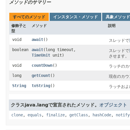
メソッドのサマリー
すべてのメソッド
インスタンス・メソッド
具象メソッド
修飾子と
メソッド
説明
型
void
await
()
スレッドで
boolean
await
​(long timeout,
スレッドで
TimeUnit
unit)
させます。
void
countDown
()
ラッチのカ
long
getCount
()
現在のカウ
String
toString
()
ラッチおよ
クラスjava.langで宣言されたメソッド。
オブジェクト
clone
,
equals
,
finalize
,
getClass
,
hashCode
,
notify