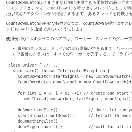
CountDownLatch
はさまざまな目的に使用できる柔軟性の高い同期
すスレッドはすべて、
countDown()
を呼び出すスレッドによって開
たは特定のアクションがN回完了するまで、あるスレッドを待機さ
CountDownLatch
の有効な特性の1つに、
countDown
を呼び出すス
ッドも
await
を通過できないようにします。
使用例:
次に示すクラスのペアでは、ワーカー・スレッドのグループ
最初のクラスは、ドライバの進行準備ができるまで、ワーカ
2番目のクラスは、すべてのワーカーが完了するまでドライ
 class Driver { // ...

   void main() throws InterruptedException {

     CountDownLatch startSignal = new CountDownLatch(1
     CountDownLatch doneSignal = new CountDownLatch(N)
     for (int i = 0; i < N; ++i) // create and start t
       new Thread(new Worker(startSignal, doneSignal))
     doSomethingElse();            // don't let run ye
     startSignal.countDown();      // let all threads 
     doSomethingElse();

     doneSignal.await();           // wait for all to 