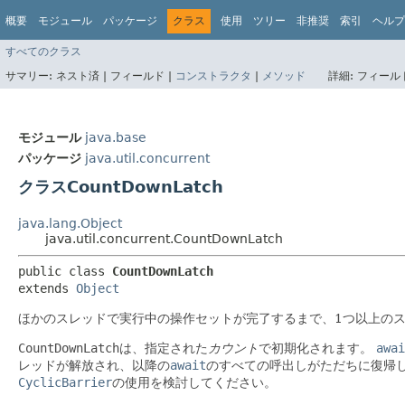
概要
モジュール
パッケージ
クラス
使用
ツリー
非推奨
索引
ヘルプ
すべてのクラス
サマリー:
ネスト済 |
フィールド |
コンストラクタ
|
メソッド
詳細:
フィールド
モジュール
java.base
パッケージ
java.util.concurrent
クラスCountDownLatch
java.lang.Object
java.util.concurrent.CountDownLatch
public class 
CountDownLatch
extends 
Object
ほかのスレッドで実行中の操作セットが完了するまで、1つ以上の
CountDownLatch
は、指定された
カウント
で初期化されます。
awai
レッドが解放され、以降の
await
のすべての呼出しがただちに復帰
CyclicBarrier
の使用を検討してください。