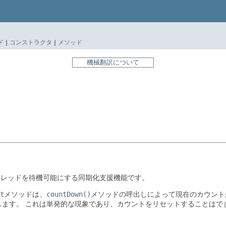
 |
コンストラクタ
|
メソッド
機械翻訳について
スレッドを待機可能にする同期化支援機能です。
t
メソッドは、
countDown()
メソッドの呼出しによって現在のカウント
します。
これは単発的な現象であり、カウントをリセットすることはで