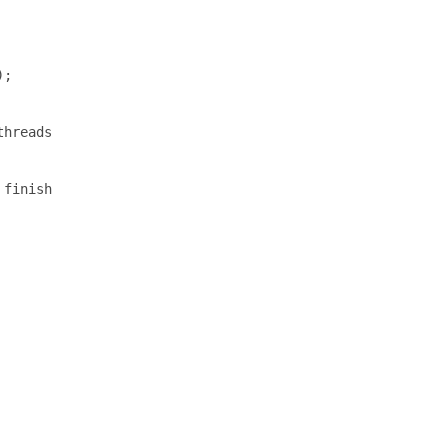
;

hreads

finish
