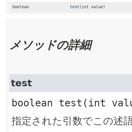
boolean
test
​(int value)
メソッドの詳細
test
boolean test​(int val
指定された引数でこの述