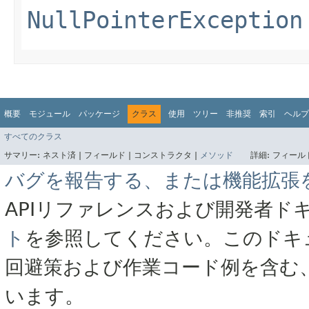
NullPointerException
概要
モジュール
パッケージ
クラス
使用
ツリー
非推奨
索引
ヘルプ
すべてのクラス
サマリー:
ネスト済 |
フィールド |
コンストラクタ |
メソッド
詳細:
フィールド
バグを報告する、または機能拡張
APIリファレンスおよび開発者ド
ト
を参照してください。このドキ
回避策および作業コード例を含む
います。