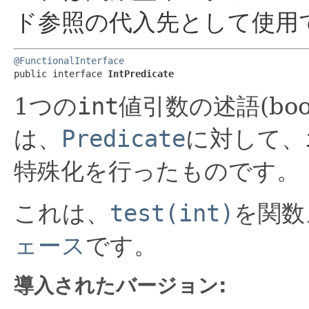
ド参照の代入先として使用
@FunctionalInterface
public interface 
IntPredicate
1つの
int
値引数の述語(bo
は、
Predicate
に対して、
特殊化を行ったものです。
これは、
test(int)
を関数
ェース
です。
導入されたバージョン: