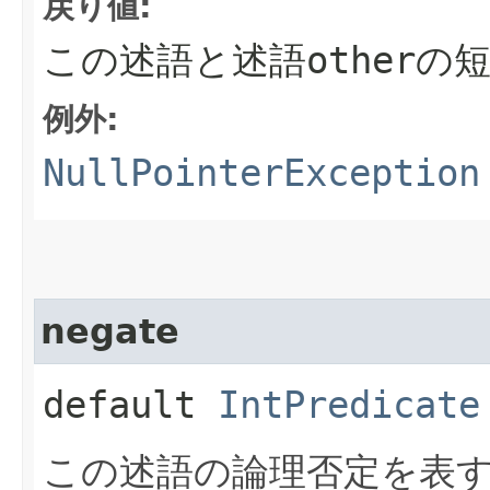
戻り値:
この述語と述語
other
の
例外:
NullPointerException
negate
default
IntPredicate
この述語の論理否定を表