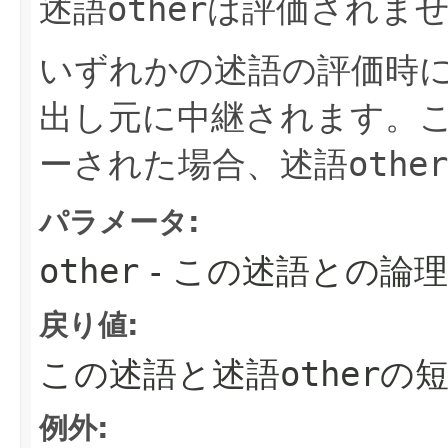
述語
other
は評価されま
いずれかの述語の評価時
出し元に中継されます。
ーされた場合、述語
other
パラメータ:
other
- この述語との論
戻り値:
この述語と述語
other
の
例外: