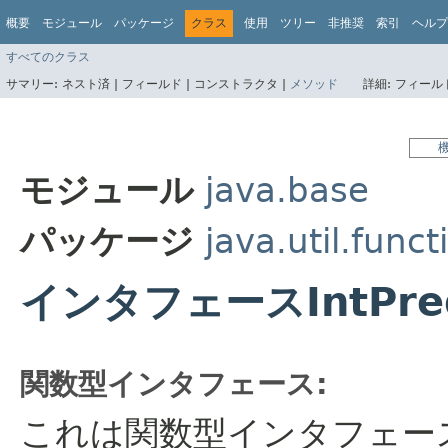
概要
モジュール
パッケージ
クラス
使用
ツリー
非推奨
索引
ヘルプ
すべてのクラス
サマリー:
ネスト済 |
フィールド |
コンストラクタ |
メソッド
詳細:
フィールド
モジュール
java.base
パッケージ
java.util.funct
インタフェースIntPred
関数型インタフェース:
これは関数型インタフェー