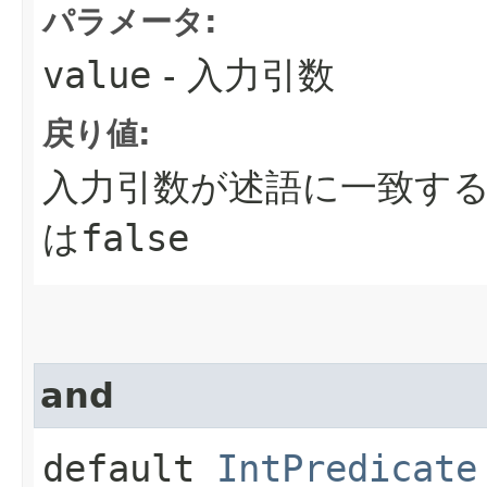
パラメータ:
value
- 入力引数
戻り値:
入力引数が述語に一致す
は
false
and
default
IntPredicate