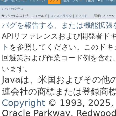
概要
モジュール
パッケージ
クラス
使用
ツリー
非推奨
索引
ヘルプ
すべてのクラス
サマリー:
ネスト済 |
フィールド |
コンストラクタ
|
メソッド
詳細:
フィールド
バグを報告する、または機能拡張
APIリファレンスおよび開発者ド
ト
を参照してください。このドキ
回避策および作業コード例を含む
います。
Javaは、米国およびその他
連会社の商標または登録商
Copyright
© 1993, 2025, Or
Oracle Parkway, Redwood