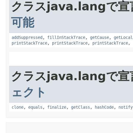
クラスjava.lang
可能
addSuppressed
,
fillInStackTrace
,
getCause
,
getLocal
printStackTrace
,
printStackTrace
,
printStackTrace
,
クラスjava.lang
ェクト
clone
,
equals
,
finalize
,
getClass
,
hashCode
,
notify