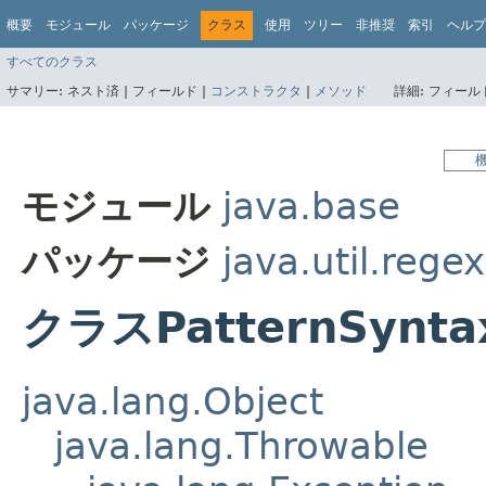
概要
モジュール
パッケージ
クラス
使用
ツリー
非推奨
索引
ヘルプ
すべてのクラス
サマリー:
ネスト済 |
フィールド |
コンストラクタ
|
メソッド
詳細:
フィールド
モジュール
java.base
パッケージ
java.util.regex
クラスPatternSyntax
java.lang.Object
java.lang.Throwable