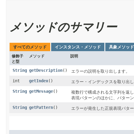
メソッドのサマリー
すべてのメソッド
インスタンス・メソッド
具象メソッド
修飾子
メソッド
説明
と型
String
getDescription
()
エラーの説明を取り出します。
int
getIndex
()
エラー・インデックスを取り出し
String
getMessage
()
複数行で構成される文字列を返し
表現パターンのほかに、パターン
String
getPattern
()
エラーが発生した正規表現パター