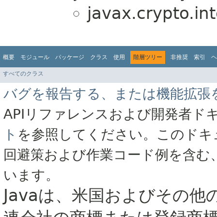
javax.crypto.int
概要
モジュール
パッケージ
クラス
使用
階層ツリー
非推奨
索引
ヘ
すべてのクラス
バグを報告する、または機能拡張
APIリファレンスおよび開発者ド
ト
を参照してください。このドキ
回避策および作業コード例を含む
います。
Javaは、米国およびその他