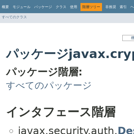
概要
モジュール
パッケージ
クラス
使用
階層ツリー
非推奨
索引
ヘ
すべてのクラス
パッケージjavax.cryp
パッケージ階層:
すべてのパッケージ
インタフェース階層
javax.security.auth.
De