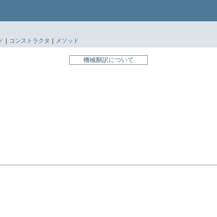
ド
|
コンストラクタ
|
メソッド
機械翻訳について