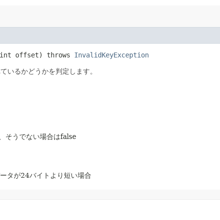
 int offset) throws
InvalidKeyException
れているかどうかを判定します。
そうでない場合はfalse
ータが24バイトより短い場合