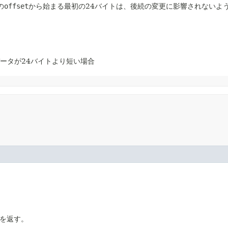
の
offset
から始まる最初の24バイトは、後続の変更に影響されないよ
ータが24バイトより短い場合
を返す。