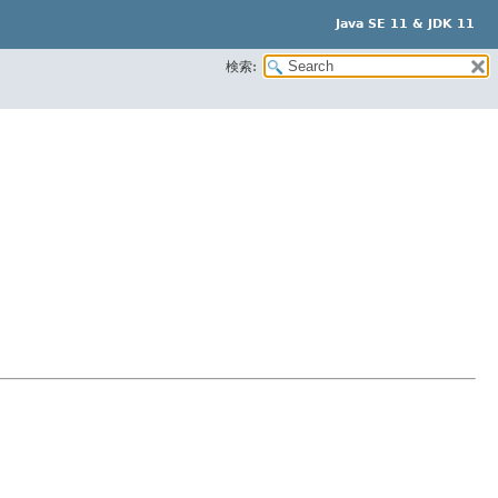
Java SE 11 & JDK 11
検索: