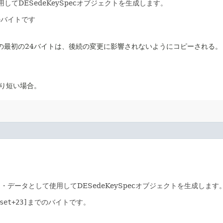
してDESedeKeySpecオブジェクトを生成します。
のバイトです
の最初の24バイトは、後続の変更に影響されないようにコピーされる。
より短い場合。
ー・データとして使用してDESedeKeySpecオブジェクトを生成します
set+23]
までのバイトです。