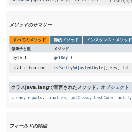
offset
から
メソッドのサマリー
すべてのメソッド
静的メソッド
インスタンス・メソッド
修飾子と型
メソッド
byte[]
getKey
()
static boolean
isParityAdjusted
​(byte[] key, int
クラスjava.langで宣言されたメソッド。
オブジェクト
clone
,
equals
,
finalize
,
getClass
,
hashCode
,
notify
フィールドの詳細