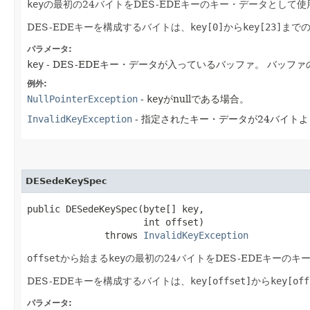
key
の最初の24バイトをDES-EDEキーのキー・データとして使用
DES-EDEキーを構成するバイトは、
key[0]
から
key[23]
まで
パラメータ:
key
- DES-EDEキー・データが入っているバッファ。
バッファ
例外:
NullPointerException
-
key
がnullである場合。
InvalidKeyException
- 指定されたキー・データが24バイト
DESedeKeySpec
public DESedeKeySpec​(byte[] key,

                     int offset)

              throws 
InvalidKeyException
offset
から始まる
key
の最初の24バイトをDES-EDEキーのキ
DES-EDEキーを構成するバイトは、
key[offset]
から
key[off
パラメータ: