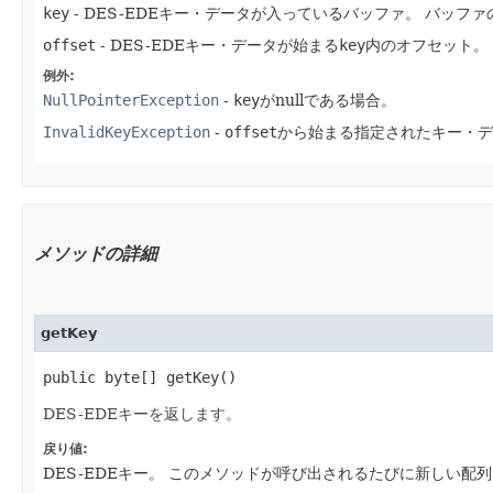
key
- DES-EDEキー・データが入っているバッファ。
バッファ
offset
- DES-EDEキー・データが始まる
key
内のオフセット。
例外:
NullPointerException
-
key
がnullである場合。
InvalidKeyException
-
offset
から始まる指定されたキー・デ
メソッドの詳細
getKey
public byte[] getKey()
DES-EDEキーを返します。
戻り値:
DES-EDEキー。
このメソッドが呼び出されるたびに新しい配列