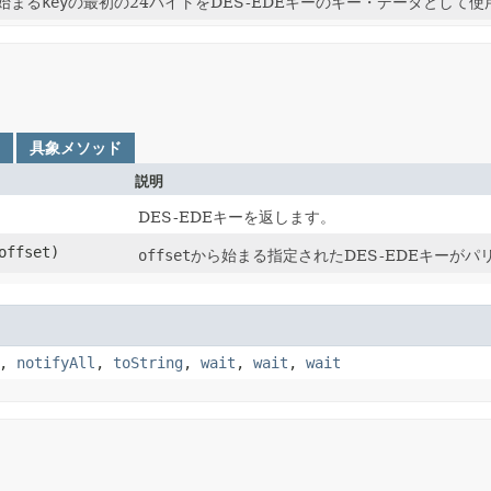
始まる
key
の最初の24バイトをDES-EDEキーのキー・データとして使用
具象メソッド
説明
DES-EDEキーを返します。
 offset)
offset
から始まる指定されたDES-EDEキーが
,
notifyAll
,
toString
,
wait
,
wait
,
wait