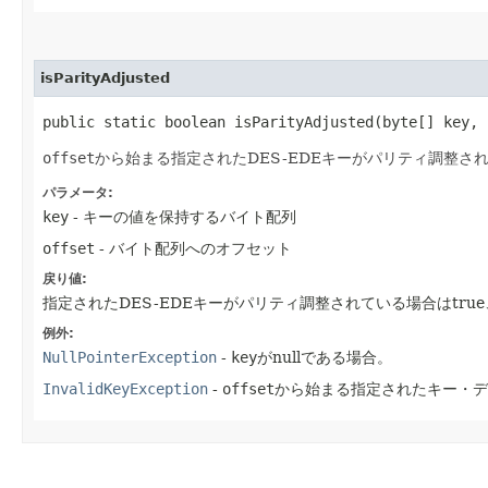
isParityAdjusted
public static boolean isParityAdjusted​(byte[] key,
offset
から始まる指定されたDES-EDEキーがパリティ調整さ
パラメータ:
key
- キーの値を保持するバイト配列
offset
- バイト配列へのオフセット
戻り値:
指定されたDES-EDEキーがパリティ調整されている場合はtrue、
例外:
NullPointerException
-
key
がnullである場合。
InvalidKeyException
-
offset
から始まる指定されたキー・デ