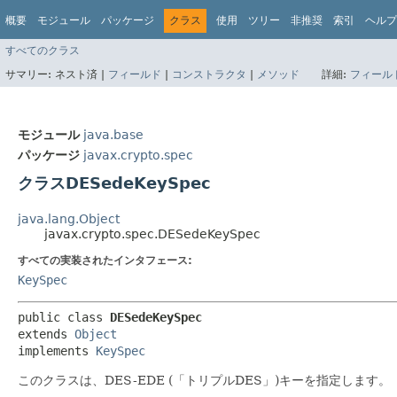
概要
モジュール
パッケージ
クラス
使用
ツリー
非推奨
索引
ヘルプ
すべてのクラス
サマリー:
ネスト済 |
フィールド
|
コンストラクタ
|
メソッド
詳細:
フィール
モジュール
java.base
パッケージ
javax.crypto.spec
クラスDESedeKeySpec
java.lang.Object
javax.crypto.spec.DESedeKeySpec
すべての実装されたインタフェース:
KeySpec
public class 
DESedeKeySpec
extends 
Object
implements 
KeySpec
このクラスは、DES-EDE (「トリプルDES」)キーを指定します。